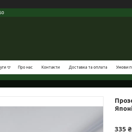
50
уги
Про нас
Контакти
Доставка та оплата
Умови п
Проз
Японі
335 