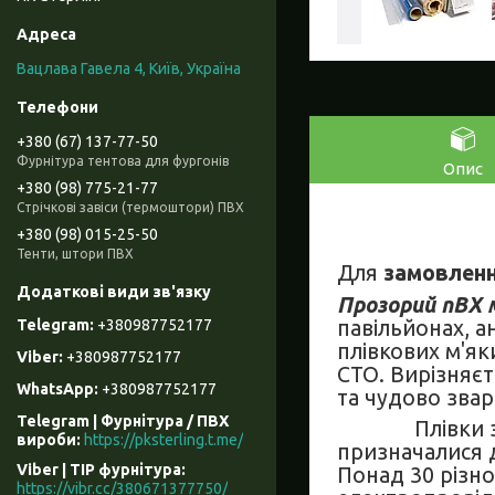
Вацлава Гавела 4, Київ, Україна
+380 (67) 137-77-50
Фурнітура тентова для фургонів
Опис
+380 (98) 775-21-77
Стрічкові завіси (термоштори) ПВХ
+380 (98) 015-25-50
Тенти, штори ПВХ
Для
замовленн
Прозорий пВХ 
павільйонах, а
+380987752177
плівкових м'як
+380987752177
СТО. Вирізняєт
+380987752177
та чудово звар
Telegram | Фурнітура / ПВХ
Плівки з ПВХ 
вироби
https://pksterling.t.me/
призначалися д
Viber | ТІР фурнітура
Понад 30 різнов
https://vibr.cc/380671377750/