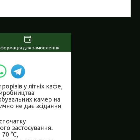
нформація для замовлення
орізів у літніх кафе,
 виробництва
арбувальних камер на
ично не дає зсідання
спочатку
ого застосування.
 70 °C,