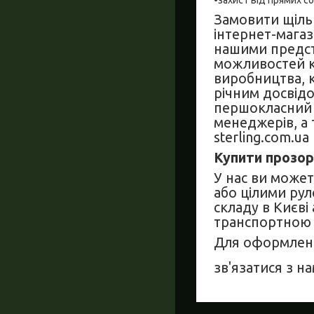
•захист від прямих со
Замовити щільн
інтернет-магази
нашими предст
можливостей ко
виробництва, к
річним досвід
першокласний 
менеджерів, а 
sterling.com.ua
Купити прозор
У нас ви может
або цілими ру
складу в Києв
транспортною 
Для оформленн
зв'язатися з н