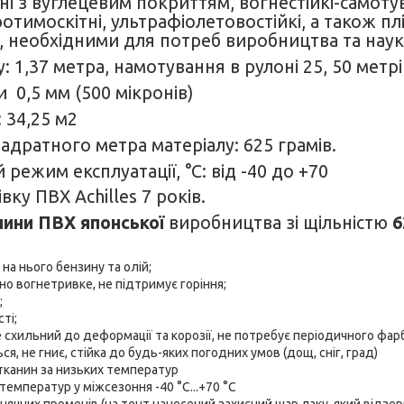
і з вуглецевим покриттям, вогнестійкі-самотув
ротимоскітні, ультрафіолетовостійкі, а також пл
, необхідними для потреб виробництва та нау
 1,37 метра, намотування в рулоні 25, 50 метрі
 0,5 мм (500 мікронів)
 34,25 м2
адратного метра матеріалу: 625 грамів.
режим експлуатації, °C: від -40 до +70
вку ПВХ Achilles 7 років.
нини ПВХ
японської
виробництва зі щільністю
6
 на нього бензину та олій;
о вогнетривке, не підтримує горіння;
;
ті;
е схильний до деформації та корозії, не потребує періодичного фар
ся, не гниє, стійка до будь-яких погодних умов (дощ, сніг, град)
 тканин за низьких температур
температур у міжсезоння -40 °C...+70 °C