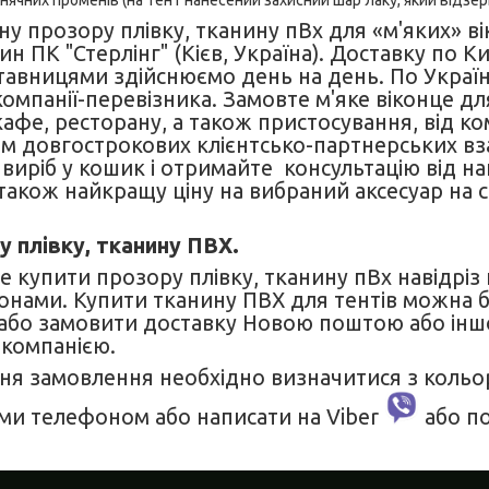
нячних променів (на тент нанесений захисний шар лаку, який відзерк
у прозору плівку, тканину пВх для «м'яких» в
н ПК "Стерлінг" (Кієв, Україна). Доставку по Киє
авницями здійснюємо день на день. По Україн
мпанії-перевізника. Замовте м'яке віконце дл
афе, ресторану, а також пристосування, від ком
ом довгострокових клієнтсько-партнерських вз
виріб у кошик і отримайте консультацію від н
також найкращу ціну на вибраний аксесуар на с
у плівку, тканину ПВХ.
е купити прозору плівку, тканину пВх навідрі
лонами. Купити тканину ПВХ для тентів можна 
і або замовити доставку Новою поштою або ін
компанією.
я замовлення необхідно визначитися з кольо
ами телефоном або написати на Viber
або п