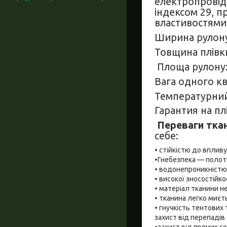
електропровідн
індексом 29, п
властивостями
Ширина рулону:
Товщина плівки
Площа рулону:
Вага одного кв
Температурний 
Гарантия на плі
Переваги тка
себе:
• стійкістю до впливу
•Гнебезпека — полотн
• водонепроникністю
• високої зносостійкос
• матеріал тканини н
• тканина легко миєть
• гнучкість тентових
захист від перепадів 