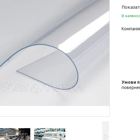
Показат
В наявнос
Компанія
повернен