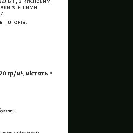
альні, з кисневим
івки з іншими
ки.
в погонів.
20 гр/м²,
містять
в
бування,