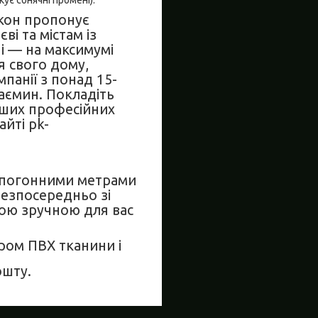
ує сонячні промені).
ікон пропонує
ві та містам із
і — на максимумі
я свого дому,
панії з понад 15-
аємин. Покладіть
аших професійних
айті pk-
з погонними метрами
безпосередньо зі
шою зручною для вас
ром ПВХ тканини і
ошту.