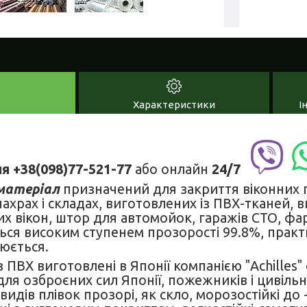
Характеристики
І
я +38(098)77-521-77
або онлайн
24/7
матеріал
призначений для закриття віконних пр
нахрах і складах, виготовлених із ПВХ-тканей,
их вікон, штор для автомойок, гаражів СТО, ф
ься високим ступенем прозорості 99.8%, практ
юється.
виготовлені в Японії компанією "Achilles" 
ля озброєних сил Японії, пожежників і цивільн
идів плівок прозорі, як скло, морозостійкі до -