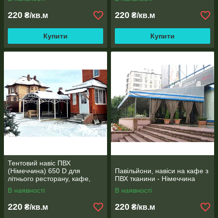
220
220
₴/кв.м
₴/кв.м
Купити
Купити
Тентовий навіс ПВХ
(Німеччина) 650 D для
Павільйони, навіси на кафе з
літнього ресторану, кафе,
ПВХ тканини - Німеччина
павільйони
В наявності
В наявності
220
220
₴/кв.м
₴/кв.м