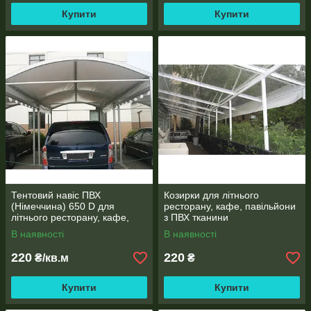
Купити
Купити
Тентовий навіс ПВХ
Козирки для літнього
(Німеччина) 650 D для
ресторану, кафе, павільйони
літнього ресторану, кафе,
з ПВХ тканини
павільйони
В наявності
В наявності
220
220
₴/кв.м
₴
Купити
Купити