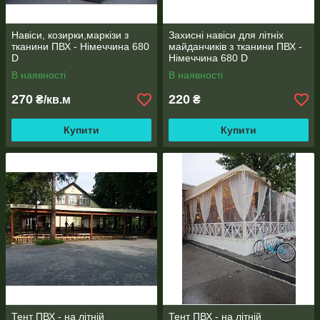
Навіси, козирки,маркізи з
Захисні навіси для літніх
тканини ПВХ - Німеччина 680
майданчиків з тканини ПВХ -
D
Німеччина 680 D
В наявності
В наявності
270
220
₴/кв.м
₴
Купити
Купити
Тент ПВХ - на літній
Тент ПВХ - на літній