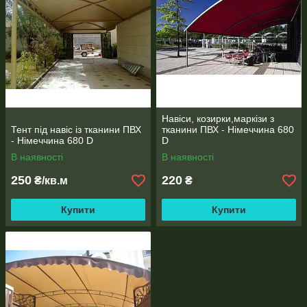
Навіси, козирки,маркізи з
Тент під навіс із тканини ПВХ
тканини ПВХ - Німеччина 680
- Німеччина 680 D
D
В наявності
В наявності
250
220
₴/кв.м
₴
Купити
Купити