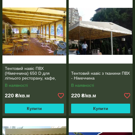
Тентовий навіс ПВХ
(Німеччина) 650 D для
Тентовий навіс з тканини ПВХ
літнього ресторану, кафе,
- Німеччина
павільйони
В наявності
В наявності
220
220
₴/кв.м
₴/кв.м
Купити
Купити