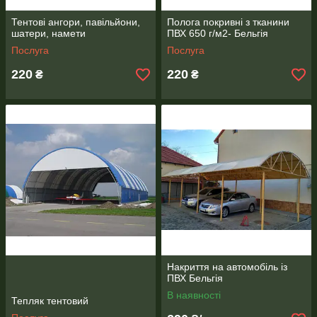
Тентові ангори, павільйони,
Полога покривні з тканини
шатери, намети
ПВХ 650 г/м2- Бельгія
Послуга
Послуга
220
220
₴
₴
Накриття на автомобіль із
ПВХ Бельгія
В наявності
Тепляк тентовий