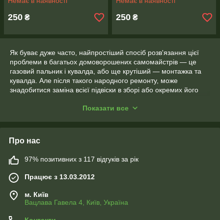
Немає в наявності
Немає в наявності
250
250
₴
₴
Як буває дуже часто, найпростіший спосіб розв'язання цієї
проблеми в багатьох домоворошених самомайстрів — це
газовий пальник і кувалда, або ще крутіший — монтажка та
кувалда. Але після такого народного ремонту, може
знадобитися заміна всієї підвіски в зборі або окремих його
вузлів. Тому, щоб уникнути втрати часу, нервових клітин і
Показати все
грошей, порадуй використовувати під час ремонту
делікатніший інструмент — спеціальні знімачі.
Про нас
97% позитивних з 117 відгуків за рік
Працює з 13.03.2012
м. Київ
Вацлава Гавела 4, Київ, Україна