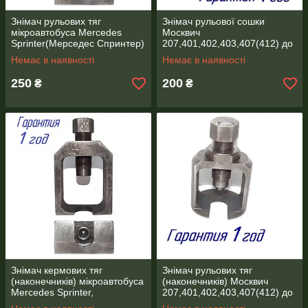
Знімач рульових тяг
Знімач рульової сошки
мікроавтобуса Mercedes
Москвич
Sprinter(Мерседес Спринтер)
207,401,402,403,407(412) до
2140.
Немає в наявності
Немає в наявності
250
200
₴
₴
Знімач кермових тяг
Знімач рульових тяг
(наконечників) мікроавтобуса
(наконечників) Москвич
Mercedes Sprinter,
207,401,402,403,407(412) до
Volkswagen LT
2140.