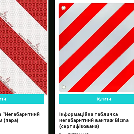
ити
Купити
а "Негабаритний
Інформаційна табличка
 (пара)
негабаритний вантаж Bicma
(сертифікована)