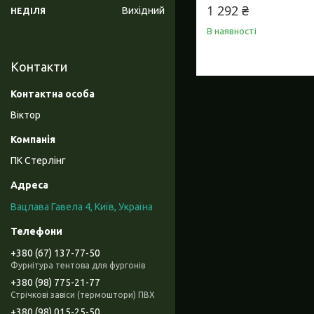
1 292 ₴
Вихідний
НЕДІЛЯ
В наявності
Контакти
Віктор
ПК Стерлінг
Вацлава Гавела 4, Київ, Україна
+380 (67) 137-77-50
Фурнітура тентова для фургонів
+380 (98) 775-21-77
Стрічкові завіси (термоштори) ПВХ
+380 (98) 015-25-50