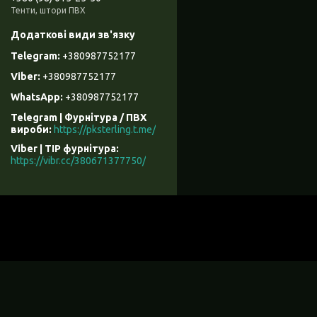
Тенти, штори ПВХ
+380987752177
+380987752177
+380987752177
Telegram | Фурнітура / ПВХ
вироби
https://pksterling.t.me/
Viber | ТІР фурнітура
https://vibr.cc/380671377750/