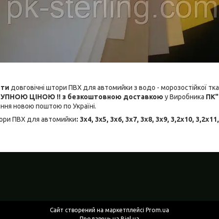
ити
довговічні
штори ПВХ для автомийки з водо - морозостійкої тка
ТУПНОЮ
ЦІНОЮ !! з безкоштовною доставкою
у Виробника
ПК"
ння новою поштою по Україні.
ори ПВХ для автомийки
: 3х4, 3х5, 3х6, 3х7, 3х8, 3х9, 3,2х10, 3,2х11
Сайт створений на маркетплейсі
Prom.ua
Продавець на Bigl.ua