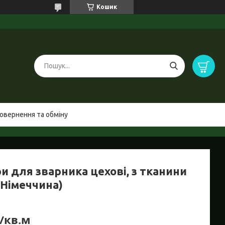
Кошик
овернення та обміну
и для зварника цехові, з тканини
(Німеччина)
₴/кв.м