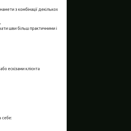
намети з комбінації декількох
.
вати шви більш практичними і
або ескізами клієнта
 себе: