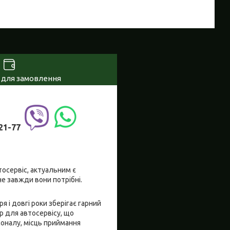
 для замовлення
21-77
осервіс, актуальним є
не завжди вони потрібні.
я і довгі роки зберігає гарний
р для автосервісу, що
соналу, місць приймання