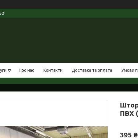
50
уги
Про нас
Контакти
Доставка та оплата
Умови п
Штор
ПВХ 
395 