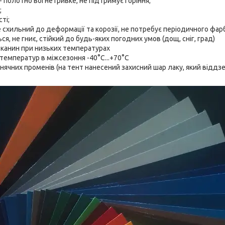
 полотно вогнетривке, не підтримує горіння;
;
ті;
е схильний до деформації та корозії, не потребує періодичного фар
ся, не гниє, стійкий до будь-яких погодних умов (дощ, сніг, град)
тканин при низьких температурах
 температур в міжсезоння -40°C...+70°C
онячних променів (на тент нанесений захисний шар лаку, який віддзе