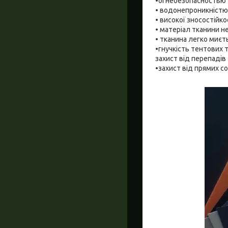
•огнебезопасностью -
• водонепроникністю
• високої зносостійкос
• матеріал тканини н
• тканина легко миєть
•гнучкість тентових 
захист від перепадів
•захист від прямих с