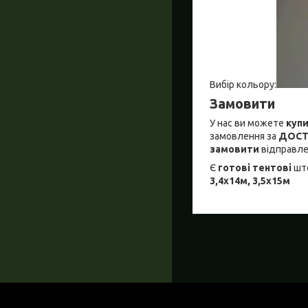
Вибір кольору:
Замовити
У нас ви можете
куп
замовлення за
ДОС
замовити
відправле
Є
готові тентові
шт
3,4х14м, 3,5х15м