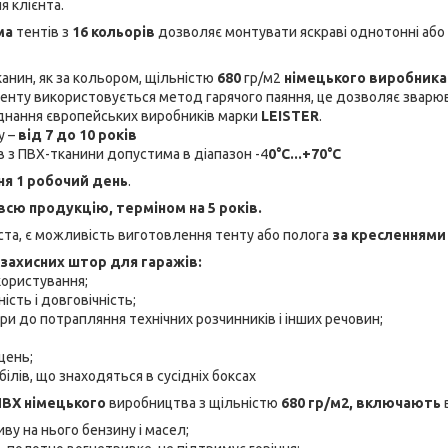
я клієнта.
ма
тентів з
16 кольорів
дозволяє монтувати яскраві однотонні або 
анин, як за кольором, щільністю
680
гр/м2
німецького виробника
енту використовується метод гарячого паяння, це дозволяє зварю
нання європейських виробників марки
LEISTER
.
у –
від 7 до 10 років
ів з ПВХ-тканини допустима в діапазон -4
0°C...+70°C
ня 1 робочий день
.
всю продукцію, терміном на 5 років.
ста, є можливість виготовлення тенту або полога
за кресленнями
 захисних штор для гаражів:
 користування;
ість і довговічність;
ори до потрапляння технічних розчинників і інших речовин;
щень;
ілів, що знаходяться в сусідніх боксах
ПВХ
німецького
виробництва з щільністю
680 гр/м2,
включають
в
ву на нього бензину і масел;