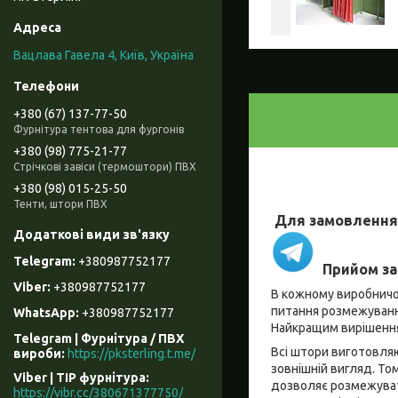
Вацлава Гавела 4, Київ, Україна
+380 (67) 137-77-50
Фурнітура тентова для фургонів
+380 (98) 775-21-77
Стрічкові завіси (термоштори) ПВХ
+380 (98) 015-25-50
Тенти, штори ПВХ
Для замовлення
+380987752177
Прийом за
+380987752177
В кожному виробничом
питання розмежування
+380987752177
Найкращим вирішення
Telegram | Фурнітура / ПВХ
Всі штори виготовляют
вироби
https://pksterling.t.me/
зовнішній вигляд. То
Viber | ТІР фурнітура
дозволяє розмежувати
https://vibr.cc/380671377750/