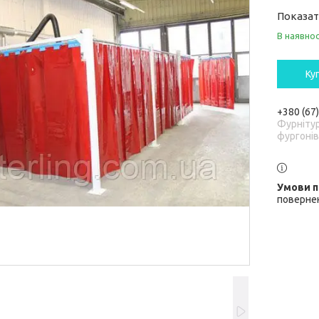
Показат
В наявнос
Ку
+380 (67
Фурніту
фургонів
повернен