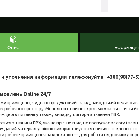
Опис
Інформація
 и уточнения информации телефонуйте
:
+380(98)77-5
мовлень Online 24/7
у приміщенні, будь то продуктовий склад, заводський цех або авт
 робочого простору. Монолітні стіни не скрізь можна звести, та й 
м цього питання у такому випадку є штори з тканини ПВХ.
ься з тканини ПВХ, яка не пріє, не гниє, не пропускає вологу і повітр
му даний матеріал успішно використовується при виготовленні што
 робоче приміщення на кілька зон — для роботи і відпочинку пер