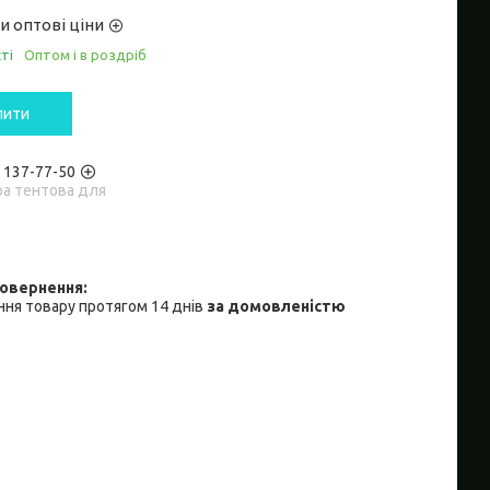
и оптові ціни
ті
Оптом і в роздріб
пити
) 137-77-50
ра тентова для
ня товару протягом 14 днів
за домовленістю