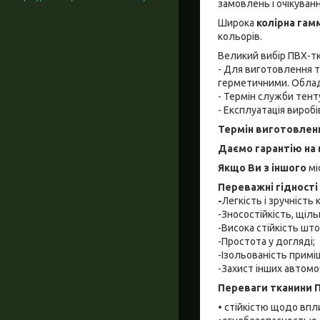
замовлень і очікуванн
Широка
колірна гам
кольорів.
Великий вибір ПВХ-тк
- Для виготовлення т
герметичними. Облад
- Термін служби тент
- Експлуатація вироб
Термін виготовлен
Даємо гарантію на 
Якщо Ви
з
іншого
мі
Переважні гідності
-
Легкість і зручність
-Зносостійкість, щільн
-Висока стійкість шт
-Простота у догляді;
-Ізольованість примі
-Захист інших автомоб
Переваги тканини 
• стійкістю щодо впли