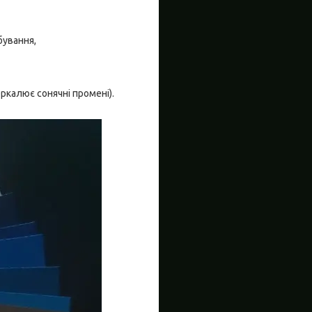
бування,
ркалює сонячні промені).