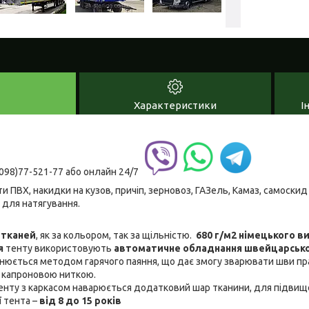
Характеристики
І
098)77-521-77 або онлайн 24/7
и ПВХ, накидки на кузов, причіп, зерновоз, ГАЗель, Камаз, самоскид
 для натягування.
-тканей
, як за кольором, так за щільністю.
680 г/м2 німецького
ви
я
тенту використовують
автоматичне обладнання швейцарськ
юється методом гарячого паяння, що дає змогу зварювати шви пр
 капроновою ниткою.
енту з каркасом наварюється додатковий шар тканини, для підвище
ї
тента –
від 8 до 15 років