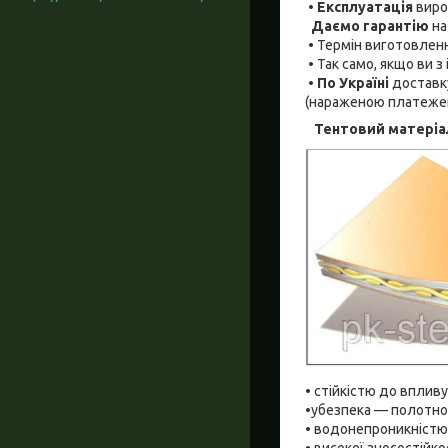
•
Експлуатація
виро
Даємо гарантію
на
• Термін виготовленн
• Так само, якщо ви 
•
По Україні
доставк
(нараженою платеже
Тентовий матеріа
• стійкістю до впливу
•убезпека — полотно 
• водонепроникністю
• високої зносостійкос