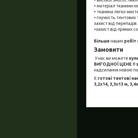
• матеріал тканини н
• тканина легко миєть
• гнучкість тентових
захист від перепадів 
•захист від прямих со
Більше
наших
робіт
Замовити
У нас ви можете
куп
ВИГОДНОЇ
ЦЕНЕ !!
надсилання новою по
Є
готові тентові н
3,2х14, 3,3х13 м, 3,