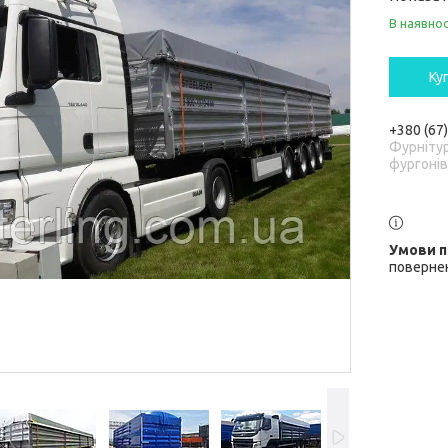
В наявнос
Ку
+380 (67
Фурніту
фургонів
повернен