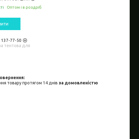
ті
Оптом і в роздріб
пити
) 137-77-50
ра тентова для
ня товару протягом 14 днів
за домовленістю