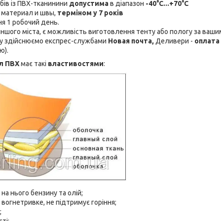
бів із ПВХ-тканинини
допустима
в діапазон
-40°C...+70°C
 материал и швы,
терміном у 7 років
я 1 робочий день.
з іншого міста, є можливість виготовлення тенту або пологу за ваши
у здійснюємо експрес-службами
Новая почта,
Деливери -
оплата 
ю).
л ПВХ
має такі
властивостями
:
 на нього бензину та олій;
вогнетривке, не підтримує горіння;
;
ті;