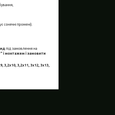
бування,
є сонячні промені).
кид
під замовлення на
" і монтажем і замовити
, 3,2х10, 3,2х11, 3х12, 3х13,