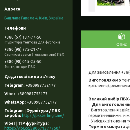
Вацлава Гавела 4, Київ, Україна
+380 (67) 137-77-50
Фурнітура тентова для фургонів
Опис
+380 (98) 775-21-77
Стрічкові завіси (термоштори) ПВХ
+380 (98) 015-25-50
Тенти, штори ПВХ
Для замовлення +38(
Виготовляюмо
тент
+380987752177
кріплення), ременями
+380987752177
Великий вибір ПВХ
+380987752177
Для виготовленн
Виготовлення здійсн
Telegram | Фурнітура / ПВХ
герметичнішими, ніж
вироби
https://pksterling.t.me/
У місцях зіткнення т
Viber | ТІР фурнітура
Термін експлуатаці
https://vibr.cc/380671377750/