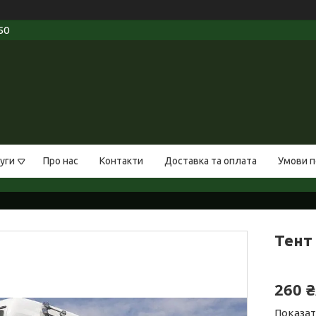
50
уги
Про нас
Контакти
Доставка та оплата
Умови п
Тент 
260 
Показат