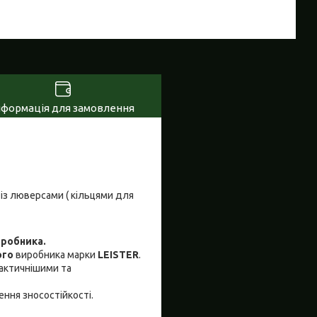
нформація для замовлення
 із люверсами ( кільцями для
робника.
ого
виробника марки
LEISTER
.
актичнішими та
ння зносостійкості.