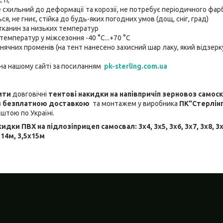
е схильний до деформації та корозії, не потребує періодичного фар
ся, не гниє, стійка до будь-яких погодних умов (дощ, сніг, град)
 тканин за низьких температур
температур у міжсезоння -40 °C...+70 °C
нячних променів (на тент нанесено захисний шар лаку, який відзерку
на нашому сайті за посиланням
pk-sterling.com.ua
ити
довговічні
тентові накидки на напівпричіп зерновоз самос
 з безплатною доставкою
та монтажем у виробника
ПК"Стерлінг
штою по Україні.
акидки
ПВХ на підлозі
прицеп самосвал: 3х4, 3х5, 3х6, 3х7, 3х8, 3х9
4х14м, 3,5х15м