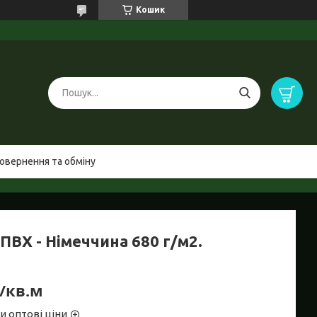
Кошик
овернення та обміну
ПВХ - Німеччина 680 г/м2.
₴/кв.м
и оптові ціни