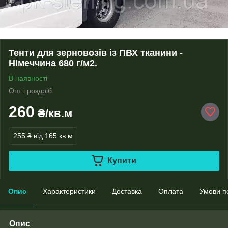
Тенти для зерновозів із ПВХ тканини -
Німеччина 680 г/м2.
В наявності
Опт і роздріб
260
₴/кв.м
255 ₴
від 165 кв.м
Купити
Опис
Характеристики
Доставка
Оплата
Умови п
Опис