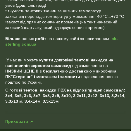
умов (дощ, сніг, град)
• гнучкість тентових тканин за низьких температур
захист від перепадів температур у міжсезоння -40 °C...+70 °C
•захист від прямих сонячних променів (на тент нанесений
захисний шар лаку, який відзеркує сонячні промені).
Більше
наших
робіт
на нашому сайті за посиланням
pk-
sterling.com.ua
У нас ви можете
купити
довговічні
тентові накидки на
напівпричіп зерновоз самоскид
під замовлення на
НИЗКИЙ
ЦЕНЕ !! з безплатною доставкою
у виробника
ПК"Стерлінг" і монтажем і замовити
надсилання новою
поштою по Україні.
Є
готові тентові накидки
ПВХ на підлозі
прицеп самосвал:
3х4, 3х5, 3х6, 3х7, 3х8, 3х9, 3х10, 3,2х11, 3х12, 3х13, 3,2х14,
3,3х13 м, 3,4х14м, 3,5х15м
Приховати