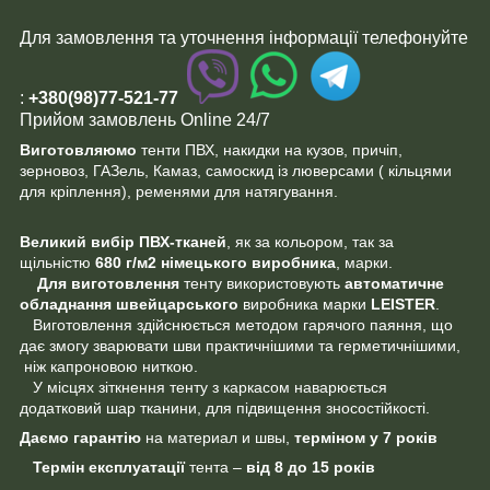
Для замовлення та уточнення інформації телефонуйте
:
+380(98)77-521-77
Прийом замовлень Online 24/7
Виготовляюмо
тенти ПВХ, накидки на кузов, причіп,
зерновоз, ГАЗель, Камаз, самоскид із люверсами ( кільцями
для кріплення), ременями для натягування.
Великий вибір ПВХ-тканей
, як за кольором, так за
щільністю
680 г/м2 німецького
виробника
, марки.
Для виготовлення
тенту використовують
автоматичне
обладнання швейцарського
виробника марки
LEISTER
.
Виготовлення здійснюється методом гарячого паяння, що
дає змогу зварювати шви практичнішими та герметичнішими,
ніж капроновою ниткою.
У місцях зіткнення тенту з каркасом наварюється
додатковий шар тканини, для підвищення зносостійкості.
Даємо гарантію
на материал и швы,
терміном у 7 років
Термін експлуатації
тента –
від 8 до 15 років