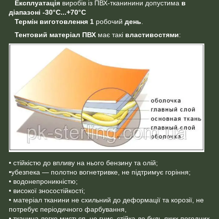
Експлуатація
виробів із ПВХ-тканинини допустима
в
діапазоні
-30°C...+70°C
Термін виготовлення
1
робочий
день
.
Тентовий матеріал ПВХ
має такі
властивостями
:
• стійкістю до впливу на нього бензину та олій;
•убезпека — полотно вогнетривке, не підтримує горіння;
• водонепроникністю;
• високої зносостійкості;
• матеріал тканини не схильний до деформації та корозії, не
потребує періодичного фарбування,
• тканина легко миється, не гниє, стійка до будь-яких погодних