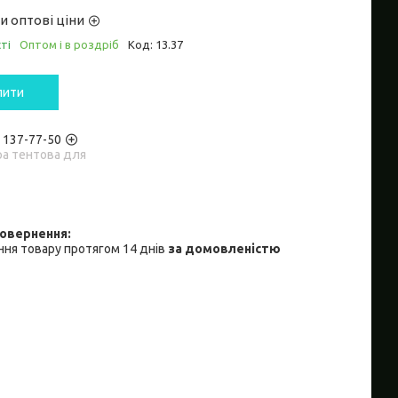
и оптові ціни
ті
Оптом і в роздріб
Код:
13.37
пити
) 137-77-50
ра тентова для
ня товару протягом 14 днів
за домовленістю