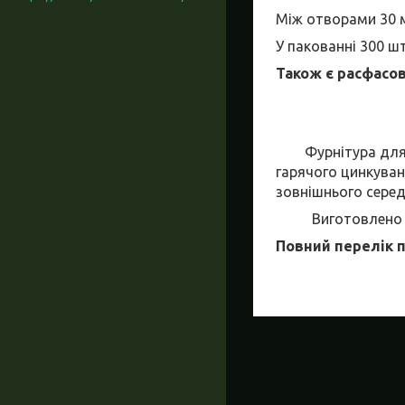
Між отворами 30
У пакованні 300 шт
Також є расфасо
Фурнітура для те
гарячого цинкуванн
зовнішнього сере
Виготовлено відп
Повний перелік п