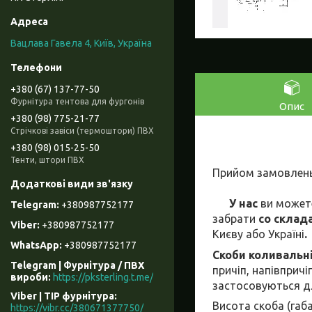
Вацлава Гавела 4, Київ, Україна
+380 (67) 137-77-50
Фурнітура тентова для фургонів
Опис
+380 (98) 775-21-77
Стрічкові завіси (термоштори) ПВХ
+380 (98) 015-25-50
Тенти, штори ПВХ
Прийом замовлен
У нас
ви может
+380987752177
забрати
со склад
+380987752177
Києву або Україні
.
+380987752177
Скоби коливальн
Telegram | Фурнітура / ПВХ
причіп, напівпричі
вироби
https://pksterling.t.me/
застосовуються для
Viber | ТІР фурнітура
Висота скоба (габ
https://vibr.cc/380671377750/