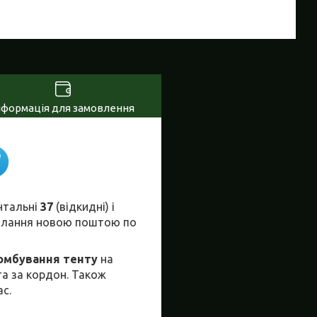
нформація для замовлення
нтальні
37
(відкидні) і
илання новою поштою по
омбування тенту
на
 та за кордон. Також
ас.