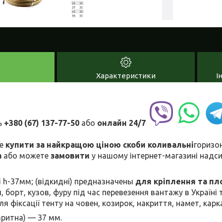
Характеристики
І
ь
+380 (67) 137-77-50
або
онлайн
24/7
е
купити за найкращою ціною скоби коливальні
горизо
а
або можете
замовити
у нашому інтернет-магазині
надс
і
h-37мм; (відкидні) предназначены
для кріплення та пл
п, борт, кузов, фуру під час перевезення вантажу в Україні
 фіксації тенту на човен, козирок, накриття, намет, карк
аритна) — 37 мм.