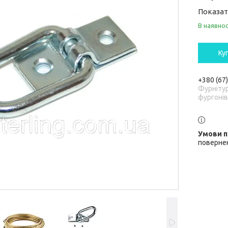
Показат
В наявнос
Ку
+380 (67
Фурніту
фургонів
повернен