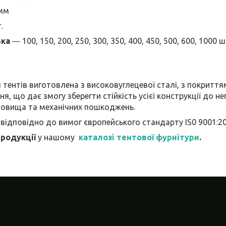
 мм
.
вка
― 100, 150, 200, 250, 300, 350, 400, 450, 500, 600, 1000 
нтів виготовлена з високовуглецевої сталі, з покритт
я, що дає змогу зберегти стійкість усієї конструкції до н
довища та механічних пошкоджень.
овідно до вимог європейського стандарту IS0 9001:20
родукції
у нашому
каталозі тентової фурнітури
.