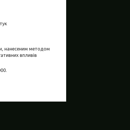
штук
ям, нанесеним методом
егативних впливів
00.