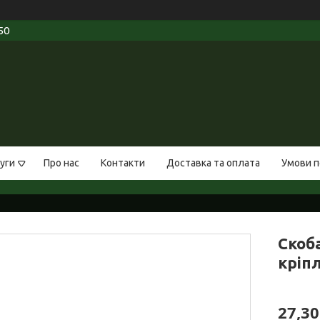
50
уги
Про нас
Контакти
Доставка та оплата
Умови п
Скоб
кріпл
27,30