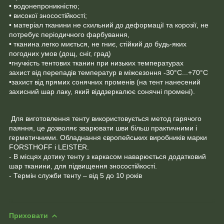
• водонепроникністю;
• високої зносостійкості;
• матеріал тканини не схильний до деформації та корозії, не
потребує періодичного фарбування,
• тканина легко миється, не гниє, стійкий до будь-яких
погодних умов (дощ, сніг, град)
•гнучкість тентових тканин при низьких температурах
захист від перепадів температур в міжсезоння -30°C...+70°C
•захист від прямих сонячних променів (на тент нанесений
захисний шар лаку, який віддзеркалює сонячні промені).
Для виготовлення тенту використовується метод гарячого
паяння, це дозволяє зварювати шви більш практичними і
герметичними. Обладнання європейських виробників марки
FORSTHOFF і LEISTER.
- В місцях дотику тенту з каркасом наварюється додатковий
шар тканини, для підвищення зносостійкості.
- Термін служби тенту – від 5 до 10 років
Приховати