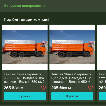
Всі умови повернення
Подібні товари компанії
Тент на Камаз зерновоз
Тент на "Камаз" зерновоз
Тент
6,2 * 2,5 м. Накидка з ПВХ
6,2 * 2,5 м. Накидка з ПВХ
авто
тканини - Бельгія 650 г/м2.
тканини — Бельгія 650 г/
м2- 
м2.
265
265
260
₴/кв.м
₴/кв.м
Купити
Купити