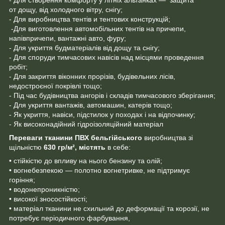
- Для створення комфорту у літніх альтанках — защита
от дощу, від холодного вітру, снігу;
- Для виробництва тентів и тентових конструкцій;
-Для виготовлення автомобільних тентів на причепи,
напівпричепи, вантажні авто, фуру;
- Для укриття будматеріалів від дощу та снігу;
- Для споруди тимчасових навісів над місцями проведення
робіт;
- Для закриття віконних прорізів, будівельних лісів,
недостроєної покрівлі тощо;
- Під час будівництва ангорів і складів тимчасового зберігання;
- Для укриття вантажів, автомашин, катерів тощо;
- Як укриття, навіси, підстилок у походах і на відпочинку;
- Як високонадійний гідроізоляційний матеріал
Переваги тканини ПВХ
бельгійського
виробництва зі
щільністю
630 гр/м²,
містять
в себе:
• стійкістю до впливу на нього бензину та олій;
• вогнебезпекою — полотно вогнетривке, не підтримує
горіння;
• водонепроникністю;
• високої зносостійкості;
• матеріал тканини не схильний до деформації та корозії, не
потребує періодичного фарбування,