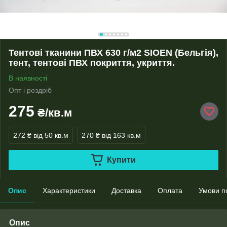
Тентові тканини ПВХ 630 г/м2 SIOEN (Бельгія),
тент, тентові ПВХ покриття, укриття.
В наявності
Опт і роздріб
275
₴/кв.м
272 ₴
від 50 кв.м
270 ₴
від 163 кв.м
Купити
Опис
Характеристики
Доставка
Оплата
Умови п
Опис