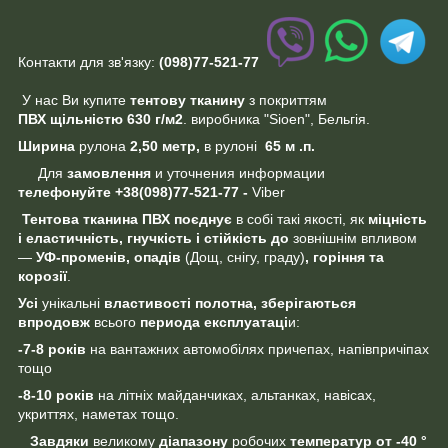
Контакти для зв'язку:
(098)77-521-77
У нас Ви купите
тентову тканину
з покриттям
ПВХ щільністю 630 г/м2
. виробника "Sioen", Бельгія.
Ширина
рулона
2,50 метр,
в рулоні
65 м .п.
Для
замовлення
и уточнения информации
телефонуйте
+38(098)77-521-77 -
Viber
Тентова тканина ПВХ
поєднує
в собі такі якості, як
міцність
і еластичність, гнучкість і стійкість
до
зовнішнім впливом
—
УФ-променів, опадів
(Дощ, снігу, граду)
, горіння та
корозії
.
Усі
унікальні
властивості полотна,
зберігаються
впродовж
всього
периода
експлуатаці
и:
-7-8 років
на вантажних автомобілях причепах, напівпричіпах
тощо
-8-10 років
на літніх майданчиках, альтанках, навісах,
укриттях, наметах тощо.
Завдяки
великому
діапазону
робочих
температур
от -40 °