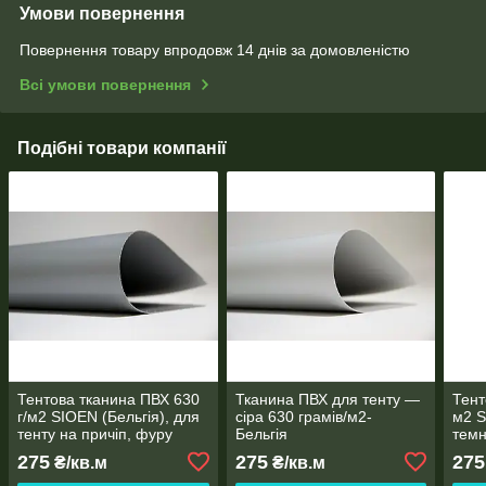
Умови повернення
Повернення товару впродовж 14 днів за домовленістю
Всі умови повернення
Подібні товари компанії
Тентова тканина ПВХ 630
Тканина ПВХ для тенту —
Тент
г/м2 SIOEN (Бельгія), для
сіра 630 грамів/м2-
м2 S
тенту на причіп, фуру
Бельгія
темн
тент
275
275
275
₴/кв.м
₴/кв.м