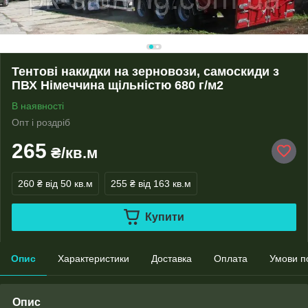
Тентові накидки на зерновози, самоскиди з
ПВХ Німеччина щільністю 680 г/м2
В наявності
Опт і роздріб
265
₴/кв.м
260 ₴
від 50 кв.м
255 ₴
від 163 кв.м
Купити
Опис
Характеристики
Доставка
Оплата
Умови п
Опис