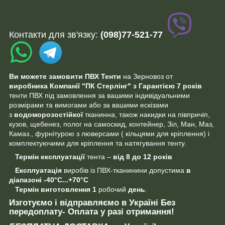
Контакти для зв'язку:
(098)77-521-77
Ви можете замовити ПВХ Тенти
на Зерновоз от
виробника
Компанії "ПК Стерлінг"
з Гарантією 7 років
тенти ПВХ під замовлення за вашими індивідуальними
розмірами та вимогами або за вашими ескізами
з
водоморозостійкої
тканинна, також накидки на півпричіп,
кузов, щебенез, полог на самоскид, контейнер, Зіл, Ман, Маз,
Камаз., фурнітурою з люверсами ( кільцями для кріплення) і
комплектуючими для кріплення та натягування тенту.
Термін експлуатації
тента –
від 8 до 12 років
Експлуатація
виробів із ПВХ-тканинини допустима
в
діапазоні
-40°C...+70°C
Термін виготовлення
1
робочий
день
.
И
зготуємо
і відправляємо в Україні
Без
передоплату
- Оплата у разі отримання!