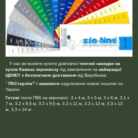
У нас ви можете купити довговічні
тентові накидки на
кузов Камаза зерновозу
під замовлення на
найкращої
ЦЕНЕ!! з безплатною доставкою
від Виробника
"
ПКСтерлінг" і замовити
надсилання новою поштою по
Україні.
Готові
тенти ПВХ на зерновоз
:
3 х 4 м, 3 х 5 м, 3 х 6 м, 3,1 х
7 м, 3.2 х 8,5 м, 3.2 х 9,5 м, 3,2 х 11 м, 3.3 х 12 м, 3,3 х 13
м, 3,3 х 14 м