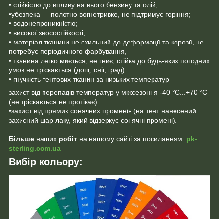
• стійкістю до впливу на нього бензину та олій;
•убезпека — полотно вогнетривке, не підтримує горіння;
• водонепроникністю;
• високої зносостійкості;
• матеріал тканини не схильний до деформації та корозії, не
потребує періодичного фарбування,
• тканина легко миється, не гниє, стійка до будь-яких погодних
умов не тріскається (дощ, сніг, град)
• гнучкість тентових тканин за низьких температур
захист від перепадів температур у міжсезоння -40 °C...+70 °C
(не тріскається не протікає)
•захист від прямих сонячних променів (на тент нанесений
захисний шар лаку, який відзеркує сонячні промені).
Більше
наших
робіт
на нашому сайті за посиланням
pk-
sterling.com.ua
Вибір кольору: