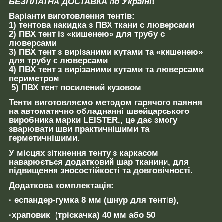
БЕЗПЛАТНА ДОСТАВКА по Україні
!
Варіанти виготовлення тентів:
1) тентова накидка з ПВХ ткани с люверсами
2) ПВХ тент із «кишенею» для трубу с
люверсами
3) ПВХ тент з вирізаними кутами та «кишенею»
для трубу с люверсами
4) ПВХ тент з вирізаними кутами та люверсами
периметром
5) ПВХ тент посилений кузовом
Тенти виготовляємо методом гарячого паяння
на автоматично обладнанні швейцарського
виробника марки LEISTER., це дає змогу
зварювати шви практичнішими та
герметичнішими.
У місцях зіткнення тенту з каркасом
наварюється додатковий шар тканини, для
підвищення зносостійкості та довговічності.
Додаткова комплектація:
· еспандер-гумка 8 мм (шнур для тентів),
·храповик (тріскачка) 40 мм або 50