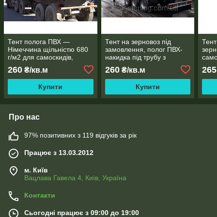
Тент полога ПВХ —
Тент на зерновоз під
Тент
Німеччина щільністю 680
замовлення, полог ПВХ-
зерн
г/м2 для самоскидів,
накидка під трубу з
само
вантажівок, зерновозів
кільцями Німеччина 680 г/
— Ні
260
260
265
₴/кв.м
₴/кв.м
м2
Купити
Купити
Про нас
97% позитивних з 119 відгуків за рік
Працює з 13.03.2012
м. Київ
Вацлава Гавела 4, Київ, Україна
Контакти
Сьогодні працює з 09:00 до 19:00