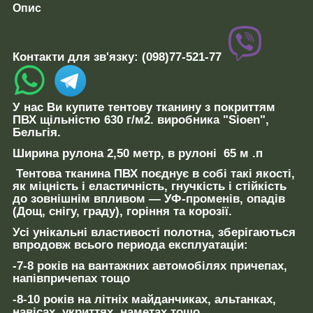
Опис
Контакти для зв'язку:
(098)77-521-77
У нас Ви купите
тентову тканину
з покриттям
ПВХ щільністю 630 г/м2
. виробника "Sioen",
Бельгія.
Ширина
рулона
2,50 метр,
в рулоні
65 м .п
Тентова тканина ПВХ
поєднує
в собі такі якості,
як
міцність і еластичність, гнучкість і стійкість
до
зовнішнім впливом —
УФ-променів, опадів
(Дощ, снігу, граду)
, горіння та корозії
.
Усі
унікальні
властивості полотна,
зберігаються
впродовж
всього
периода
експлуатаці
и:
-7-8 років
на вантажних автомобілях причепах,
напівпричепах тощо
-8-10 років
на літніх майданчиках, альтанках,
навісах, укриттях, наметах тощо.