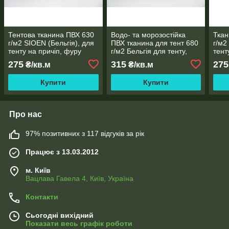
Тентова тканина ПВХ 630
Водо- та морозостійка
Ткан
г/м2 SIOEN (Бельгія), для
ПВХ тканина для тент 680
г/м2
тенту на причіп, фуру
г/м2 Бельгія для тенту,
тент
причепа, на фуру, намети
Водо
275
315
275
₴/кв.м
₴/кв.м
Купити
Купити
Про нас
97% позитивних з 117 відгуків за рік
Працює з 13.03.2012
м. Київ
Вацлава Гавела 4, Київ, Україна
Контакти
Сьогодні вихідний
Показати весь графік роботи