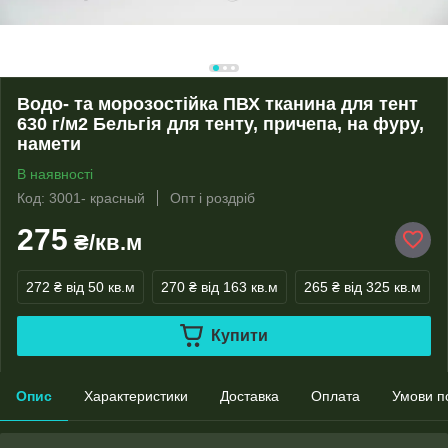
Водо- та морозостійка ПВХ тканина для тент
630 г/м2 Бельгія для тенту, причепа, на фуру,
намети
В наявності
Код: 3001- красный
Опт і роздріб
275
₴/кв.м
272 ₴
від 50 кв.м
270 ₴
від 163 кв.м
265 ₴
від 325 кв.м
Купити
Опис
Характеристики
Доставка
Оплата
Умови п