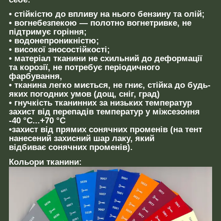
• стійкістю до впливу на нього бензину та олій;
• вогнебезпекою — полотно вогнетривке, не
підтримує горіння;
• водонепроникністю;
• високої зносостійкості;
• матеріал тканини не схильний до деформації
та корозії, не потребує періодичного
фарбування,
• тканина легко миється, не гниє, стійка до будь-
яких погодних умов (дощ, сніг, град)
• гнучкість тканинних за низьких температур
захист від перепадів температур у міжсезоння
-40 °C...+70 °C
•захист від прямих сонячних променів (на тент
нанесений захисний шар лаку, який
відбиває сонячних променів).
Кольори тканини: