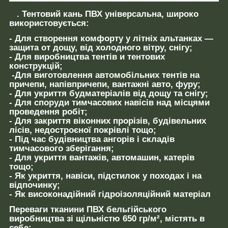
.
Тентовий кань ПВХ універсальна, широко
використовується:
- Для створення комфорту у літніх альтанках —
защита от дощу, від холодного вітру, снігу;
- Для виробництва тентів и тентових
конструкцій;
-Для виготовлення автомобільних тентів на
причепи, напівпричепи, вантажні авто, фуру;
- Для укриття будматеріалів від дощу та снігу;
- Для споруди тимчасових навісів над місцями
проведення робіт;
- Для закриття віконних прорізів, будівельних
лісів, недостроєної покрівлі тощо;
- Під час будівництва ангорів і складів
тимчасового зберігання;
- Для укриття вантажів, автомашин, катерів
тощо;
- Як укриття, навіси, підстилок у походах і на
відпочинку;
- Як високонадійний гідроізоляційний матеріал
Переваги тканини ПВХ
бельгійського
виробництва зі щільністю
650 гр/м²,
містять
в
себе: