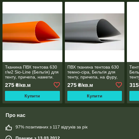
Тканина ПВХ тентова 630
ПВХ тканина тентова 630
Тент
г/м2 Sio-Line (Бельгія) для
темно-сіра, Бельгія для
Бель
тенту, причепа, намети.
тенту, причепа, на фуру,
тент
Водо- та морозостійка
штори. Водо- та
наме
275
275
315
₴/кв.м
₴/кв.м
морозостійка
моро
Купити
Купити
Про нас
97% позитивних з 117 відгуків за рік
Працює з 13.03.2012