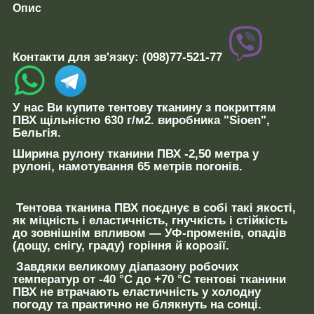
Опис
Контакти для зв'язку:
(098)77-521-77
У нас Ви купите
тентову тканину
з покриттям
ПВХ щільністю 630 г/м2
. виробника "Sioen",
Бельгія.
Ширина рулону
тканини ПВХ
-2,50 метра
у
рулоні,
намотування
65
метрів погонів.
Тентова тканина ПВХ
поєднує
в собі такі якості,
як
міцність і еластичність, гнучкість і стійкість
до
зовнішнім впливом —
УФ-променів, опадів
(
дощу, снігу, граду
) горіння й корозії
.
Завдяки
великому
діапазону
робочих
температур от -40 °C до +70 °C
тентові тканини
ПВХ не втрачають еластичність у холодну
погоду та практично не блякнуть на сонці.