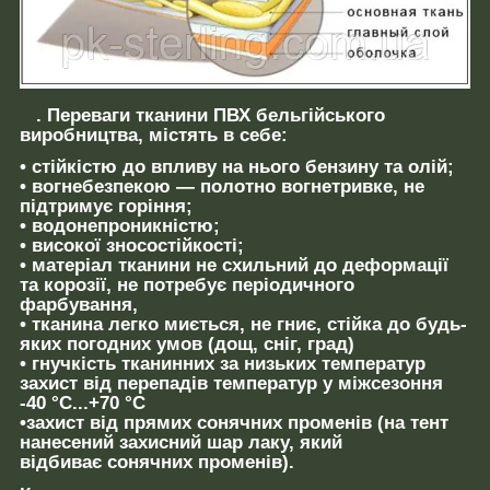
.
Переваги тканини ПВХ
бельгійського
виробництва
,
містять
в себе:
• стійкістю до впливу на нього бензину та олій;
• вогнебезпекою — полотно вогнетривке, не
підтримує горіння;
• водонепроникністю;
• високої зносостійкості;
• матеріал тканини не схильний до деформації
та корозії, не потребує періодичного
фарбування,
• тканина легко миється, не гниє, стійка до будь-
яких погодних умов (дощ, сніг, град)
• гнучкість тканинних за низьких температур
захист від перепадів температур у міжсезоння
-40 °C...+70 °C
•захист від прямих сонячних променів (на тент
нанесений захисний шар лаку, який
відбиває сонячних променів).