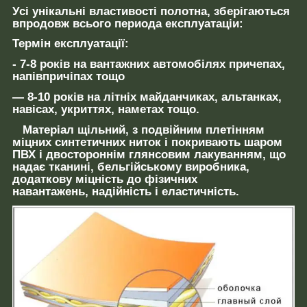
Усі
унікальні
властивості полотна,
зберігаються
впродовж
всього
периода
експлуатаці
и:
Термін експлуатації:
- 7-8 років
на вантажних автомобілях причепах,
напівпричіпах тощо
— 8-10 років
на літніх майданчиках, альтанках,
навісах, укриттях, наметах тощо.
Матеріал щільний
,
з подвійним плетінням
міцних
синтетичних
ниток і покривають
шаром
ПВХ
і двостороннім глянсовим лакуванням, що
надає тканині, бельгійському виробника,
додаткову міцність до фізичних
навантажень, надійність і еластичність.