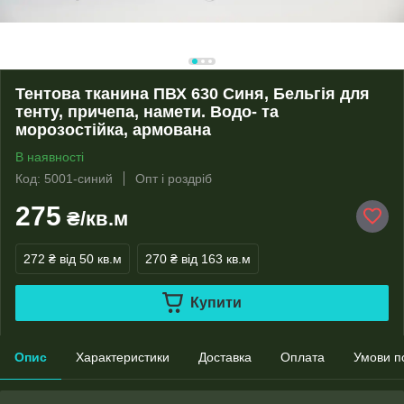
Тентова тканина ПВХ 630 Синя, Бельгія для
тенту, причепа, намети. Водо- та
морозостійка, армована
В наявності
Код: 5001-синий
Опт і роздріб
275
₴/кв.м
272 ₴
від 50 кв.м
270 ₴
від 163 кв.м
Купити
Опис
Характеристики
Доставка
Оплата
Умови п