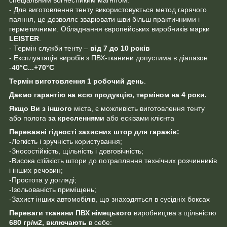
- Для виготовлення тенту використовується метод гарячого
паяння, це дозволяє зварювати шви більш практичними і
герметичними. Обладнання європейських виробників марки
LEISTER
.
- Термін служби тенту –
від 7 до 10 років
- Експлуатація виробів з ПВХ-тканини допустима в діапазон
-4
0°C...+70°C
Термін виготовлення 1 робочий день
.
Даємо гарантію на всю продукцію, терміном на 4 роки.
Якщо Ви
з
іншого
міста, є можливість виготовлення тенту
або полога
за кресленнями
або ескізами клієнта
Переважні гідності захисних штор для гаражів:
-
Легкість і зручність користування;
-Зносостійкість, щільність і довговічність;
-Висока стійкість штори до потрапляння технічних розчинників
і інших речовин;
-Простота у догляді;
-Ізольованість приміщень;
-Захист інших автомобілів, що знаходяться в сусідніх боксах
Переваги тканини ПВХ
німецького
виробництва з щільністю
680 гр/м2,
включають
в себе: