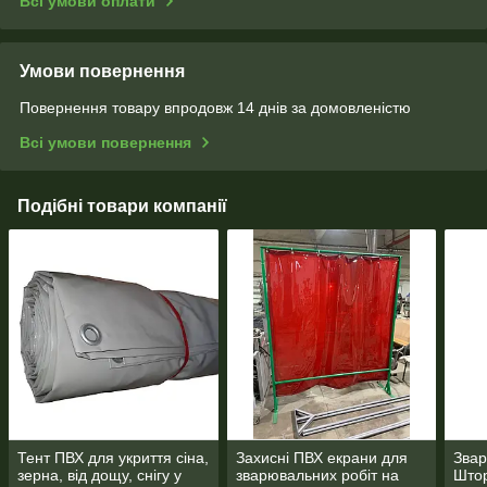
Всі умови оплати
Умови повернення
Повернення товару впродовж 14 днів за домовленістю
Всі умови повернення
Подібні товари компанії
Тент ПВХ для укриття сіна,
Захисні ПВХ екрани для
Звар
зерна, від дощу, снігу у
зварювальних робіт на
Штор