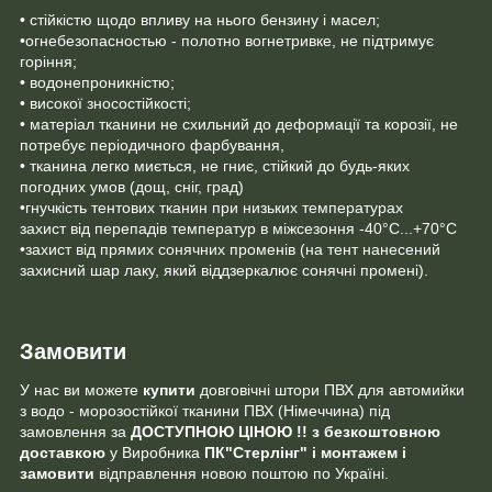
• стійкістю щодо впливу на нього бензину і масел;
•огнебезопасностью - полотно вогнетривке, не підтримує
горіння;
• водонепроникністю;
• високої зносостійкості;
• матеріал тканини не схильний до деформації та корозії, не
потребує періодичного фарбування,
• тканина легко миється, не гниє, стійкий до будь-яких
погодних умов (дощ, сніг, град)
•гнучкість тентових тканин при низьких температурах
захист від перепадів температур в міжсезоння -40°C...+70°C
•захист від прямих сонячних променів (на тент нанесений
захисний шар лаку, який віддзеркалює сонячні промені).
Замовити
У нас ви можете
купити
довговічні
штори ПВХ для автомийки
з водо - морозостійкої тканини ПВХ (Німеччина)
під
замовлення за
ДОСТУПНОЮ
ЦІНОЮ !! з безкоштовною
доставкою
у Виробника
ПК"Стерлінг" і монтажем і
замовити
відправлення новою поштою по Україні.