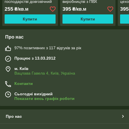
господарстві довговічний
виробництві з ПВХ
цехо
(Німеччина)
(Німеччина).
255
395
395
₴/кв.м
₴/кв.м
Купити
Купити
Про нас
97% позитивних з 117 відгуків за рік
Працює з 13.03.2012
м. Київ
Вацлава Гавела 4, Київ, Україна
Контакти
Сьогодні вихідний
Показати весь графік роботи
Про нас