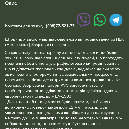
Опис
Контакти для зв'язку:
(098)77-521-77
Штори для захисту від зварювального випромінювання из ПВХ
(Німеччина) | Зварювальні екрани.
Зварювальну шторку червону застосовують, коли необхідно
захистити зону зварювання для захисту людей, що проходять
повз, від небезпечного ультрафіолетового випромінювання,
що виділяється зварювальною дугою, водночас даючи змогу
здійснювати спостереження за зварювальним процесом. Ця
властивість забезпечує дотримання вимог контролю і техніки
безпеки. Зварювальні штори PVC виготовляються зі
слабогорючого антивідблискового матеріалу і відповідають
європейському стандарту EN-1598
. Для того, щоб штору можна було підвісити, на її краях
встановлено люверси діаметром 12 мм. Також штора
укомплектована спеціальними карабінами для навішування
на трубу до 35мм діаметра. Якщо вам необхідно з'єднати між
собою кілька штор, то вони можуть бути оснащені
спеціальним вогнестійким магнітом.