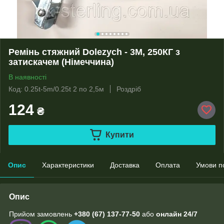
Ремінь стяжний Dolezych - 3М, 250КГ з
затискачем (Німеччина)
В наявності
Код: 0.25t-5m/0.25t 2 по 2,5м
Роздріб
124
₴
Купити
Опис
Характеристики
Доставка
Оплата
Умови п
Опис
Прийом замовлень
+380 (67) 137-77-50
або
онлайн
24/7