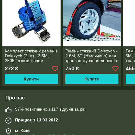
Комплект стяжних ременів
Ремінь стяжний Dolezych -
Ремі
Dolezych (2шт) - 2.5М,
2.6М, 3T (Німеччина) для
6М, 
250КГ з затискачем
транспортування легкових
храп
(Німеччина)
автомобілів на автовозах
272
750
455
₴
₴
Купити
Купити
Про нас
97% позитивних з 117 відгуків за рік
Працює з 13.03.2012
м. Київ