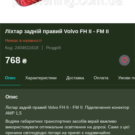
Ліхтар задній правий Volvo FH II - FM II
Немає в наявності
Код: 2404611618
Роздріб
768
₴
Опис
Характеристики
Доставка
Оплата
Умови п
Опис
Ліхтар задній правий Volvo FH II - FM II. Підключення конектор
AMP 1,5
Водіям габаритних транспортних засобів вкрай важливо
використовувати оптимальне освітлення на дорозі. Саме з цієї
причини світлодіодні ліхтарі на причіп є надзвичайно