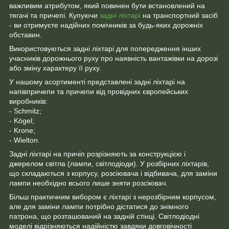
важливим атрибутом, який повинен бути встановлений на
тягачі та причепі. Купуючи
задні ліхтарі
на транспортний засіб
- ви отримуєте надійних помічників за будь-яких дорожніх
обставин.
Використовуються задні ліхтарі для попередження інших
учасників дорожнього руху про наявність вантажівки на дорозі
або зміну характеру її руху.
У нашому асортименті представлені задні ліхтарі на
напівпричепи та причепи від провідних європейських
виробників:
- Schmitz;
- Kögel;
- Krone;
- Wielton.
Задні ліхтарі на причіп розрізняють за конструкцією і
джерелом світла (лампи, світлодіоди). У розбірних ліхтарів,
що складаються з корпусу, розсіювача і відбивача, для заміни
лампи необхідно всього лише зняти розсіювач.
Більш практичним вибором є ліхтарі з нерозбірним корпусом,
але для заміни лампи потрібно дістатися до знімного
патрона, що розташований на задній стінці. Світлодіодні
моделі відрізняються надійністю завдяки довговічності