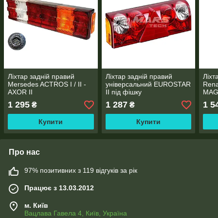
Ліхтар задній правий
Ліхтар задній правий
Ліхт
Mersedes ACTROS I / II -
універсальний EUROSTAR
Rena
AXOR II
II під фішку
MAG
1 295
1 287
1 5
₴
₴
Купити
Купити
Про нас
97% позитивних з 119 відгуків за рік
Працює з 13.03.2012
м. Київ
Вацлава Гавела 4, Київ, Україна