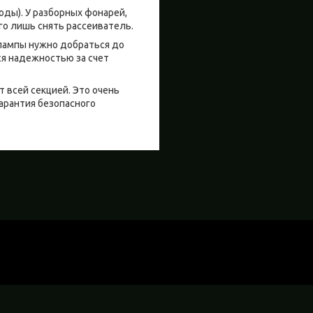
оды). У разборных фонарей,
го лишь снять рассеиватель.
лампы нужно добраться до
ся надежностью за счет
т всей секцией. Это очень
гарантия безопасного