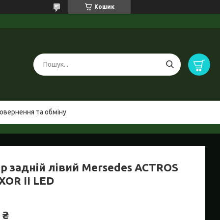
Кошик
овернення та обміну
ар задній лівий Mersedes ACTROS
AXOR II LED
 ₴