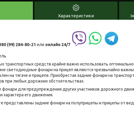
Характеристики
І
380 (99) 284-80-21
или
онлайн
24/7
ель
х транспортных средств крайне важно использовать оптимальное
ине светодиодные фонари на прицеп являются чрезвычайно важны
лен на тягаче и прицепе. Приобрестая задние фонари на транспор
в при любых дорожних обстоятельствах.
 фонари для предупреждения других участников дорожного движе
и характера его движения.
е представлены задние фонари на полуприцепы и прицепы от ве