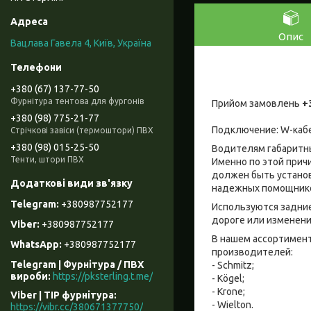
Опис
Вацлава Гавела 4, Київ, Україна
+380 (67) 137-77-50
Фурнітура тентова для фургонів
Прийом замовлень
+
+380 (98) 775-21-77
Подключение: W-каб
Стрічкові завіси (термоштори) ПВХ
+380 (98) 015-25-50
Водителям габаритны
Тенти, штори ПВХ
Именно по этой прич
должен быть установ
надежных помощнико
+380987752177
Используются задние
дороге или изменени
+380987752177
В нашем ассортимент
+380987752177
производителей:
Telegram | Фурнітура / ПВХ
- Schmitz;
вироби
https://pksterling.t.me/
- Kögel;
- Krone;
Viber | ТІР фурнітура
- Wielton.
https://vibr.cc/380671377750/