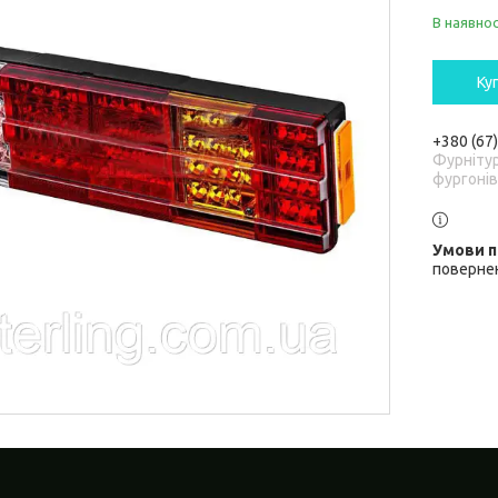
В наявнос
Ку
+380 (67
Фурніту
фургонів
повернен