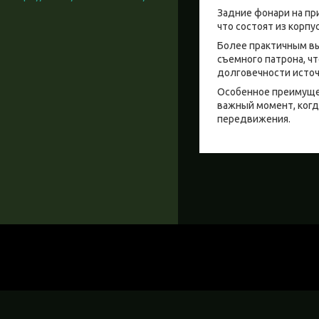
Задние фонари на пр
что состоят из корп
Более практичным вы
съемного патрона, ч
долговечности источ
Особенное преимущест
важный момент, когда
передвижения.