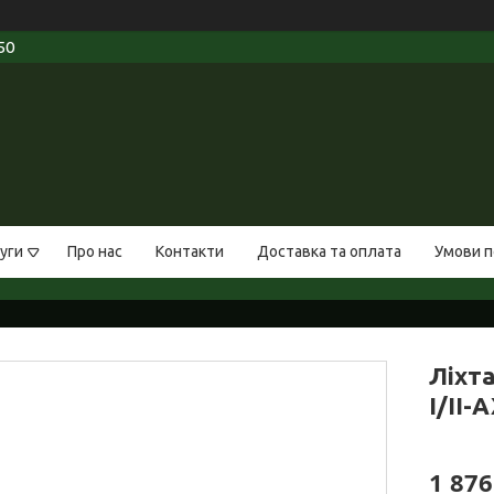
50
уги
Про нас
Контакти
Доставка та оплата
Умови п
Ліхт
I/II-
1 876