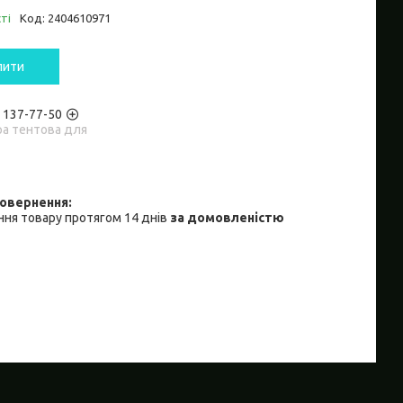
ті
Код:
2404610971
пити
) 137-77-50
ра тентова для
ня товару протягом 14 днів
за домовленістю