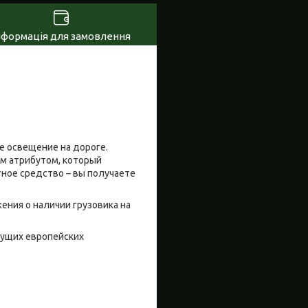
нформація для замовлення
 освещение на дороге.
м атрибутом, который
тное средство – вы получаете
ния о наличии грузовика на
дущих европейских