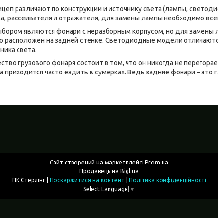
ицеп различают по конструкции и источнику света (лампы, светоди
уса, рассеивателя и отражателя, для замены лампы необходимо все
бором являются фонари с неразборным корпусом, но для замены 
то расположен на задней стенке. Светодиодные модели отличают
ника света.
во грузового фонаря состоит в том, что он никогда не перегорае
 приходится часто ездить в сумерках. Ведь задние фонари – это 
Сайт створений на маркетплейсі
Prom.ua
Продавець на Bigl.ua
ПК Стерлінг |
Поскаржитися на контент
|
Політика конфіденційності
Select Language
▼