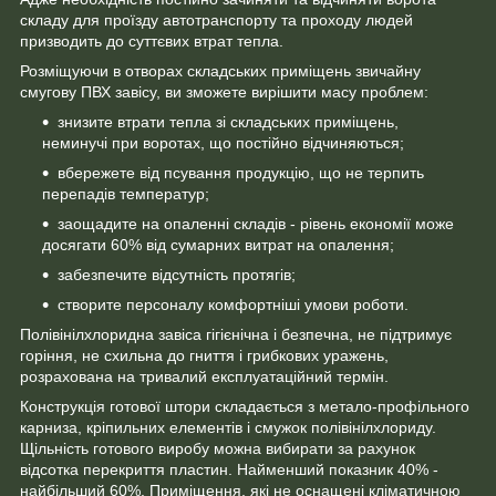
складу для проїзду автотранспорту та проходу людей
призводить до суттєвих втрат тепла.
Розміщуючи в отворах складських приміщень звичайну
смугову ПВХ завісу, ви зможете вирішити масу проблем:
знизите втрати тепла зі складських приміщень,
неминучі при воротах, що постійно відчиняються;
вбережете від псування продукцію, що не терпить
перепадів температур;
заощадите на опаленні складів - рівень економії може
досягати 60% від сумарних витрат на опалення;
забезпечите відсутність протягів;
створите персоналу комфортніші умови роботи.
Полівінілхлоридна завіса гігієнічна і безпечна, не підтримує
горіння, не схильна до гниття і грибкових уражень,
розрахована на тривалий експлуатаційний термін.
Конструкція готової штори складається з метало-профільного
карниза, кріпильних елементів і смужок полівінілхлориду.
Щільність готового виробу можна вибирати за рахунок
відсотка перекриття пластин. Найменший показник 40% -
найбільший 60%. Приміщення, які не оснащені кліматичною