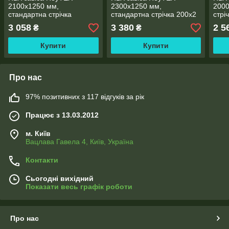
2100х1250 мм,
2300х1250 мм,
2000
стандартна стрічка
стандартна стрічка 200х2
стрі
200х1.7 мм
мм
3 058
3 380
2 5
₴
₴
Купити
Купити
Про нас
97% позитивних з 117 відгуків за рік
Працює з 13.03.2012
м. Київ
Вацлава Гавела 4, Київ, Україна
Контакти
Сьогодні вихідний
Показати весь графік роботи
Про нас