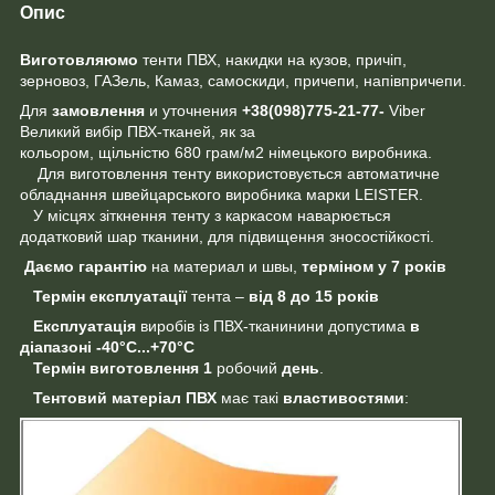
Опис
Виготовляюмо
тенти ПВХ, накидки на кузов, причіп,
зерновоз, ГАЗель, Камаз, самоскиди, причепи, напівпричепи.
Для
замовлення
и уточнения
+38(098)775-21-77-
Viber
Великий вибір ПВХ-тканей, як за
кольором, щільністю 680 грам/м2 німецького виробника.
Для виготовлення тенту використовується автоматичне
обладнання швейцарського виробника марки LEISTER.
У місцях зіткнення тенту з каркасом наварюється
додатковий шар тканини, для підвищення зносостійкості.
Даємо гарантію
на материал и швы,
терміном у 7 років
Термін експлуатації
тента –
від 8 до 15 років
Експлуатація
виробів із ПВХ-тканинини допустима
в
діапазоні
-40°C...+70°C
Термін виготовлення
1
робочий
день
.
Тентовий матеріал ПВХ
має такі
властивостями
: