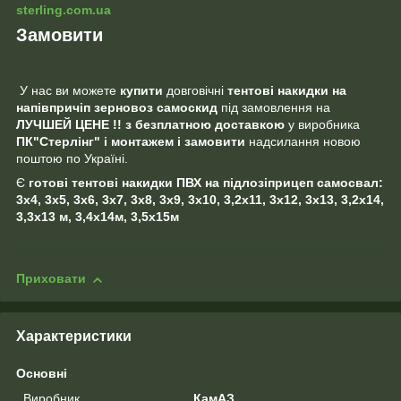
sterling.com.ua
Замовити
У нас ви можете
купити
довговічні
тентові накидки на
напівпричіп зерновоз самоскид
під замовлення на
ЛУЧШЕЙ
ЦЕНЕ !! з безплатною доставкою
у виробника
ПК"Стерлінг" і монтажем і замовити
надсилання новою
поштою по Україні.
Є
готові тентові накидки
ПВХ на підлозі
прицеп самосвал:
3х4, 3х5, 3х6, 3х7, 3х8, 3х9, 3х10, 3,2х11, 3х12, 3х13, 3,2х14,
3,3х13 м, 3,4х14м, 3,5х15м
Приховати
Характеристики
Основні
Виробник
КамАЗ