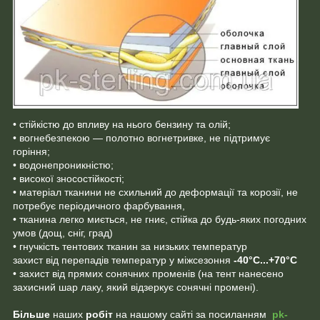
• стійкістю до впливу на нього бензину та олій;
• вогнебезпекою — полотно вогнетривке, не підтримує
горіння;
• водонепроникністю;
• високої зносостійкості;
• матеріал тканини не схильний до деформації та корозії, не
потребує періодичного фарбування,
• тканина легко миється, не гниє, стійка до будь-яких погодних
умов (дощ, сніг, град)
• гнучкість тентових тканин за низьких температур
захист від перепадів температур у міжсезоння
-40°C...+70°C
• захист від прямих сонячних променів (на тент нанесено
захисний шар лаку, який відзеркує сонячні промені).
Більше
наших
робіт
на нашому сайті за посиланням
pk-