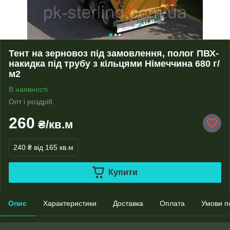
Тент на зерновоз під замовлення, полог ПВХ-
накидка під трубу з кільцями Німеччина 680 г/
м2
В наявності
Опт і роздріб
260
₴/кв.м
240 ₴
від 165 кв.м
Купити
Опис
Характеристики
Доставка
Оплата
Умови п