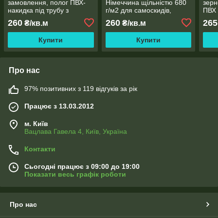
замовлення, полог ПВХ-
Німеччина щільністю 680
зерн
накидка під трубу з
г/м2 для самоскидів,
ПВХ 
кільцями Німеччина 680 г/
вантажівок, зерновозів
680 
260
260
265
₴/кв.м
₴/кв.м
м2
Купити
Купити
Про нас
97% позитивних з 119 відгуків за рік
Працює з 13.03.2012
м. Київ
Вацлава Гавела 4, Київ, Україна
Контакти
Сьогодні працює з 09:00 до 19:00
Показати весь графік роботи
Про нас