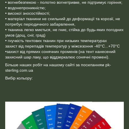
• вогнебезпекою - полотно вогнетривке, не підтримує горіння;
• водонепроникністю;
• високої зносостійкості;
• матеріал тканини не схильний до деформації та корозії, не
потребує періодичного забарвлення,
• тканина легко миється, не гниє, стійка до будь-яких погодних
умов (дощ, сніг, град)
• гнучкість тентових тканин при низьких температурах
захист від перепадів температур у міжсезоння -40°C...+70°C
•захист від прямих сонячних променів (на тент нанесений
захисний шар лаку, що віддзеркалює сонячні промені).
Більше наших робіт на нашому сайті за посиланням pk-
sterling.com.ua
Вибір кольору: