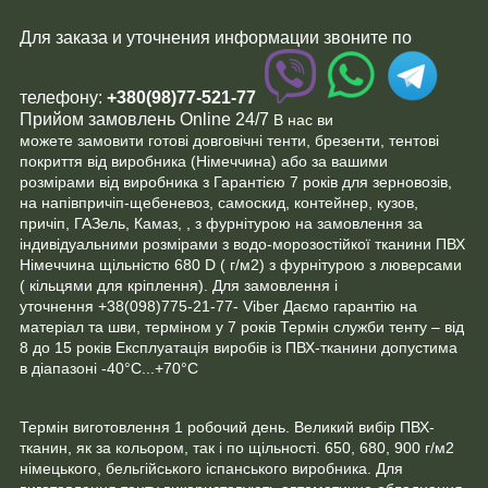
Для заказа и уточнения информации звоните по
телефону:
+380(98)77-521-77
Прийом замовлень Online 24/7
В нас ви
можете замовити готові довговічні тенти, брезенти, тентові
покриття від виробника (Німеччина) або за вашими
розмірами від виробника з Гарантією 7 років для зерновозів,
на напівпричіп-щебеневоз, самоскид, контейнер, кузов,
причіп, ГАЗель, Камаз, , з фурнітурою на замовлення за
індивідуальними розмірами з водо-морозостійкої тканини ПВХ
Німеччина щільністю 680 D ( г/м2) з фурнітурою з люверсами
( кільцями для кріплення). Для замовлення і
уточнення +38(098)775-21-77- Viber Даємо гарантію на
матеріал та шви, терміном у 7 років Термін служби тенту – від
8 до 15 років Експлуатація виробів із ПВХ-тканини допустима
в діапазоні -40°C...+70°C
Термін виготовлення 1 робочий день. Великий вибір ПВХ-
тканин, як за кольором, так і по щільності. 650, 680, 900 г/м2
німецького, бельгійського іспанського виробника. Для