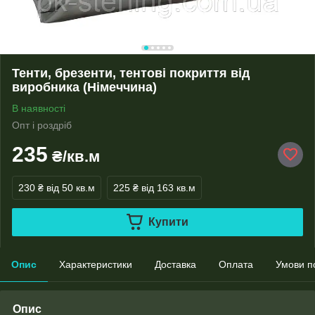
Тенти, брезенти, тентові покриття від
виробника (Німеччина)
В наявності
Опт і роздріб
235
₴/кв.м
230 ₴
від 50 кв.м
225 ₴
від 163 кв.м
Купити
Опис
Характеристики
Доставка
Оплата
Умови п
Опис