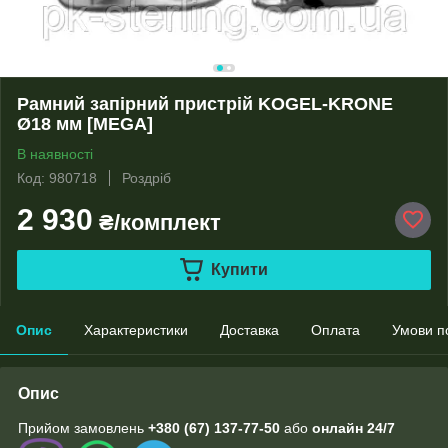
Рамний запірний пристрій KOGEL-KRONE
Ø18 мм [MEGA]
В наявності
Код: 980718
Роздріб
2 930
₴/комплект
Купити
Опис
Характеристики
Доставка
Оплата
Умови п
Опис
Прийом замовлень
+380 (67) 137-77-50
або
онлайн
24/7