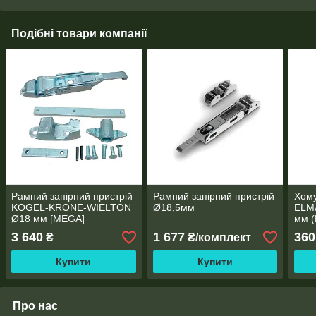
Подібні товари компанії
Рамний запірний пристрій
Рамний запірний пристрій
Хому
KOGEL-KRONE-WIELTON
Ø18,5мм
ELM
Ø18 мм [MEGA]
мм (
3 640
1 677
360
₴
₴/комплект
Купити
Купити
Про нас