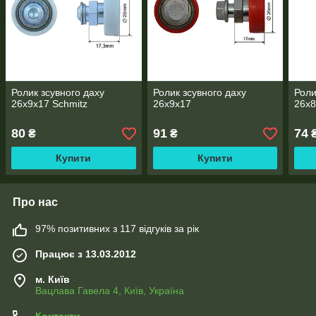
Ролик зсувного даху
Ролик зсувного даху
Роли
26x9x17 Schmitz
26x9x17
26x
80
91
74
₴
₴
Купити
Купити
Про нас
97% позитивних з 117 відгуків за рік
Працює з 13.03.2012
м. Київ
Вацлава Гавела 4, Київ, Україна