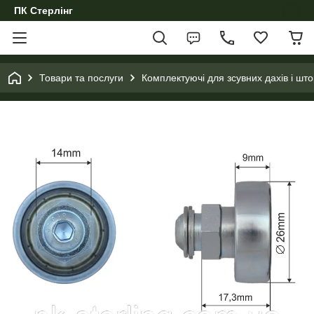
ПК Стерлінг
Товари та послуги
Комплектуючі для зсувних дахів і што