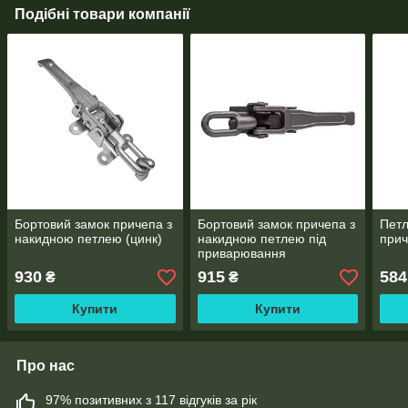
Подібні товари компанії
Бортовий замок причепа з
Бортовий замок причепа з
Петл
накидною петлею (цинк)
накидною петлею під
прич
приварювання
930
915
584
₴
₴
Купити
Купити
Про нас
97% позитивних з 117 відгуків за рік