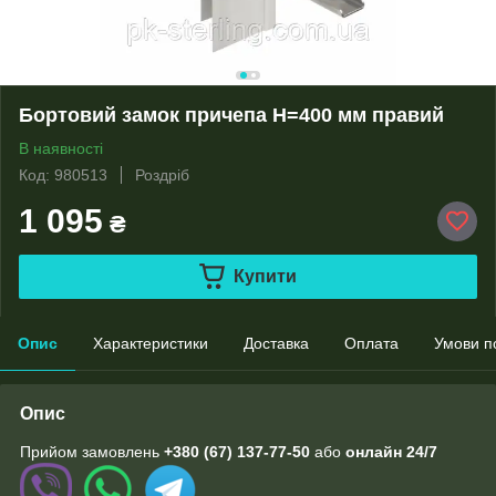
Бортовий замок причепа H=400 мм правий
В наявності
Код: 980513
Роздріб
1 095
₴
Купити
Опис
Характеристики
Доставка
Оплата
Умови п
Опис
Прийом замовлень
+380 (67) 137-77-50
або
онлайн
24/7