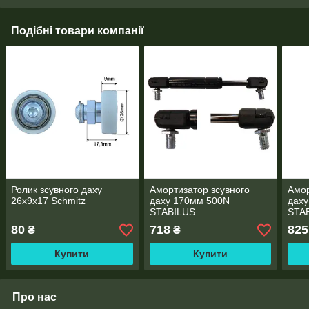
Подібні товари компанії
Ролик зсувного даху
Амортизатор зсувного
Амор
26x9x17 Schmitz
даху 170мм 500N
дах
STABILUS
STA
80
718
825
₴
₴
Купити
Купити
Про нас