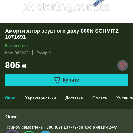
Амортизатор зсувного даху 800N SCHMITZ
1071691
В наявності
Код: 980235
Роздріб
805
₴
Купити
Опис
Характеристики
Доставка
Оплата
Умови п
Опис
Прийом замовлень
+380 (67) 137-77-50
або
онлайн
24/7