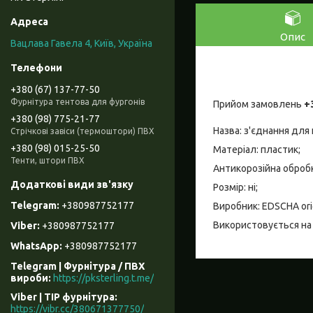
Опис
Вацлава Гавела 4, Київ, Україна
+380 (67) 137-77-50
Фурнітура тентова для фургонів
Прийом замовлень
+
+380 (98) 775-21-77
Назва: з'єднання для 
Стрічкові завіси (термоштори) ПВХ
+380 (98) 015-25-50
Матеріал: пластик;
Тенти, штори ПВХ
Антикорозійна обробк
Розмір: ні;
+380987752177
Виробник: EDSCHA orig
Використовується на п
+380987752177
+380987752177
Telegram | Фурнітура / ПВХ
вироби
https://pksterling.t.me/
Viber | ТІР фурнітура
https://vibr.cc/380671377750/