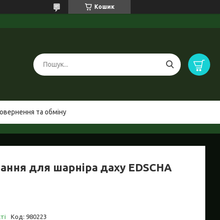
Кошик
овернення та обміну
нання для шарніра даху EDSCHA
ті
Код:
980223