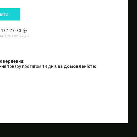
пити
) 137-77-50
ра тентова для
ня товару протягом 14 днів
за домовленістю