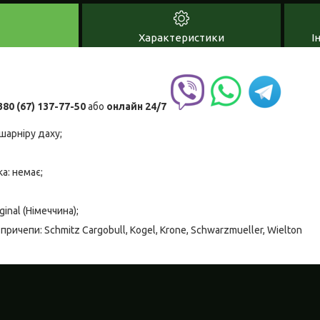
Характеристики
І
380 (67) 137-77-50
або
онлайн
24/7
шарніру даху;
а: немає;
inal (Німеччина);
ричепи: Schmitz Cargobull, Kogel, Krone, Schwarzmueller, Wielton