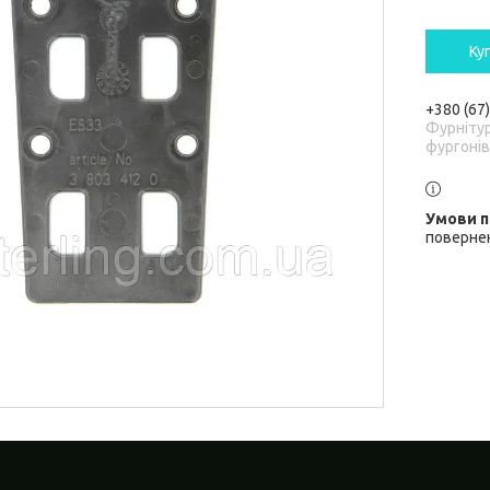
Ку
+380 (67
Фурніту
фургонів
повернен