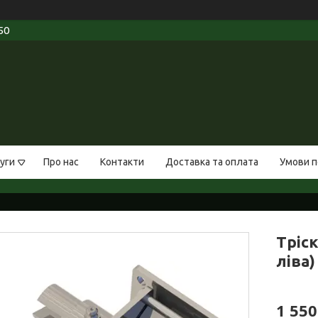
50
уги
Про нас
Контакти
Доставка та оплата
Умови п
Тріск
ліва)
1 550