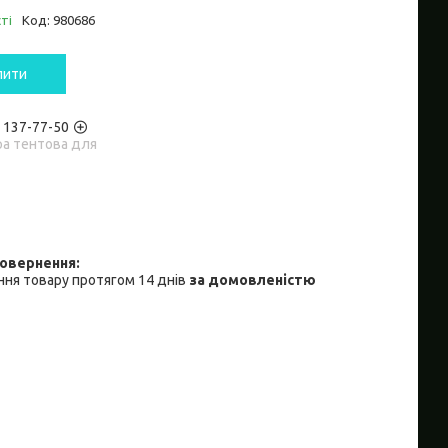
ті
Код:
980686
пити
) 137-77-50
ра тентова для
ня товару протягом 14 днів
за домовленістю