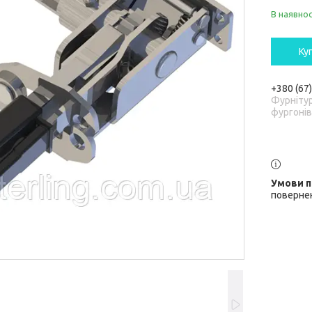
В наявнос
Ку
+380 (67
Фурніту
фургонів
повернен