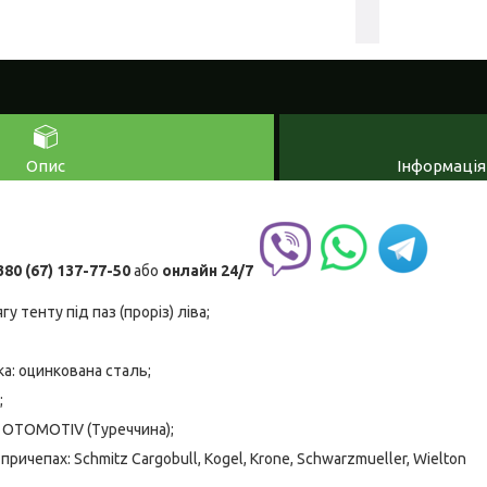
Опис
Інформація
380 (67) 137-77-50
або
онлайн
24/7
у тенту під паз (проріз) ліва;
а: оцинкована сталь;
;
 OTOMOTIV (Туреччина);
ричепах: Schmitz Cargobull, Kogel, Krone, Schwarzmueller, Wielton