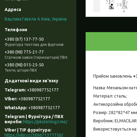
Вацлава Гавела 4, Київ, Україна
+380 (67) 137-77-50
Фурнітура тентова для фургонів
+380 (98) 775-21-77
Стрічкові завіси (термоштори) ПВХ
+380 (98) 015-25-50
Тенти, штори ПВХ
Прийом замовлень
+
Назва: Механызм натяг
+380987752177
Матеріал: сталь;
+380987752177
Антикорозійна обробк
+380987752177
Розмір: 282*82*47 мм
Telegram | Фурнітура / ПВХ
Виробник: ELMACILAR
вироби
https://pksterling.t.me/
Використовується на п
Viber | ТІР фурнітура
https://vibr.cc/380671377750/