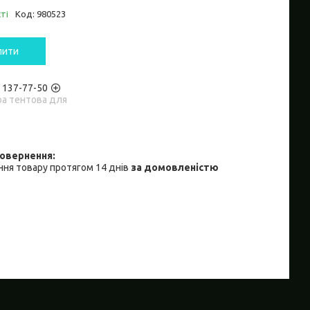
ті
Код:
980523
пити
) 137-77-50
ра тентова для
ня товару протягом 14 днів
за домовленістю