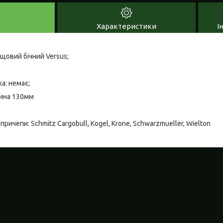
Характеристики
І
щовий бічний Versus;
а: немає;
рина 130мм
ричепи: Schmitz Cargobull, Kogel, Krone, Schwarzmueller, Wielton