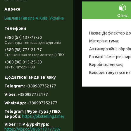
Опис
Вацлава Гавела 4, Київ, Україна
Назва: Дефлектор до
+380 (67) 137-77-50
Матеріал: гума;
Фурнітура тентова для фургонів
Антикорозійна обробк
+380 (98) 775-21-77
Стрічкові завіси (термоштори) ПВХ
Розмір: 14метрів ши
+380 (98) 015-25-50
Виробник: Versus;
Тенти, штори ПВХ
Використовується на п
+380987752177
+380987752177
+380987752177
Telegram | Фурнітура / ПВХ
вироби
https://pksterling.t.me/
Viber | ТІР фурнітура
https://vibr.cc/380671377750/