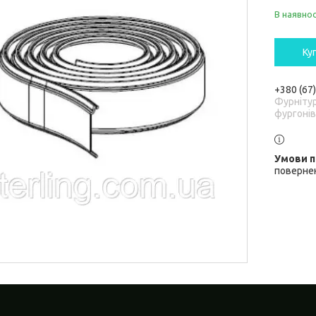
В наявнос
Ку
+380 (67
Фурніту
фургонів
повернен