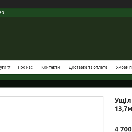
50
уги
Про нас
Контакти
Доставка та оплата
Умови п
Ущіл
13,7м
4 700