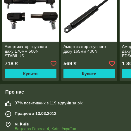
Амортизатор зсувного
Амортизатор зсувного
Амор
даху 170мм 500N
даху 165мм 400N
дах
STABILUS
EDS
718
569
1 3
₴
₴
Купити
Купити
Про нас
97% позитивних з 119 відгуків за рік
Працює з 13.03.2012
м. Київ
Вацлава Гавела 4, Київ, Україна