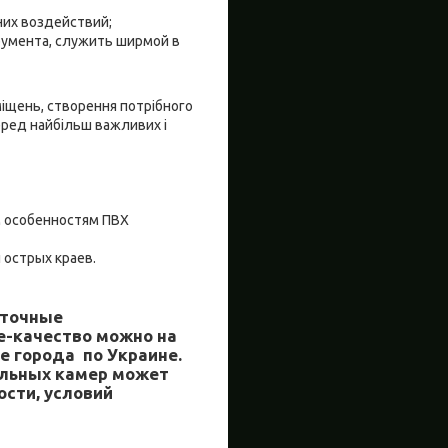
их воздействий;
румента, служить ширмой в
иміщень, створення потрібного
еред найбільш важливих і
м особенностям ПВХ
 острых краев.
нточные
е-качество можно на
ие города по Украине.
ильных камер может
ости, условий