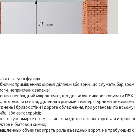
ати наступні функції:
ничих приміщеннях окремі ділянки або зони, що служать бар'єром 
ологи, неприємних запахів;
еннях необхідний мікроклімат, що дозволяє використовувати ПВХ-з
, поділяючи їх на відділення з різними температурними режимами;
уднень і бризок стіни і дороге обладнання, при установці по всьом
йці або автосервісі);
ксах, супермаркетах, магазинах разделять зоны торговли и хранен
ктов и бытовой химии;
ышленных объектах играть роль въездных ворот, не требующих о