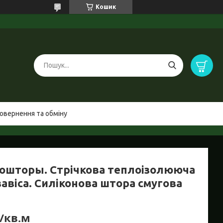
Кошик
овернення та обміну
ошторы. Стрічкова теплоізолююча
завіса. Силіконова штора смугова
₴/кв.м