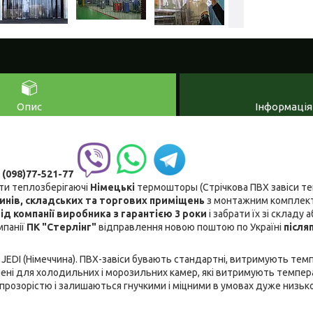
Опис
Інформація
:
(098)77-521-77
ити теплозберігаючі
Німецькі
термошторы
(Стрічкова ПВХ завіси т
инів, складських та торгових приміщень
з монтажним комплект
д компанії виробника з гарантією
3 роки
і забрати їх зі складу
мпанії
ПК "Стерлінг"
відправлення новою поштою по Україні
після
JEDI (Німеччина). ПВХ-завіси бувають стандартні, витримують темпе
чені для холодильних і морозильних камер, які витримують темпер
 прозорістю і залишаються гнучкими і міцними в умовах дуже низьк