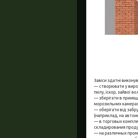
Завіси здатні виконув
— створювати у вироб
пилу, іскор, зайвої в
— зберігати в приміщ
морозильних камерах
— оберігати від забр
(наприклад, на автоми
— в торговых компле
складирования проду
— на различных пром