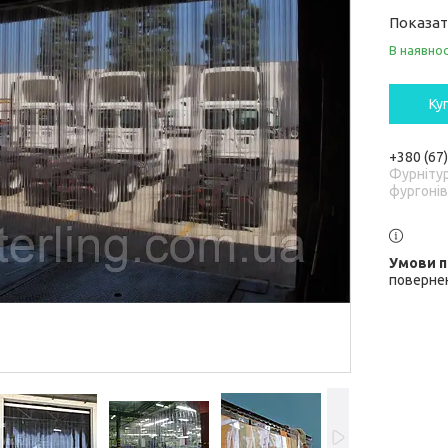
Показат
В наявнос
Ку
+380 (67
Фурніту
фургонів
повернен