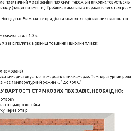
е практичний у разі заміни пвх смуг, також він використовується в 
ляду (чищення і миття). Гребінка виконана з нержавіючої сталі розм
ебінці у нас Ви можете придбати комплект кріпильних планок з не
жавіючої сталі 1,0 м
ВХ завіс полягає в різниці товщини і ширини плівки:
о армована)
іса використовується в морозильних камерах. Температурний режи
са має температурний режим -5° до +50 С°
 ВАРТОСТІ СТРІЧКОВИХ ПВХ ЗАВІС, НЕОБХІДНО:
 отвору
ндартна\морозостійка
уху через отвір