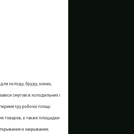
для холоду, бруду, комах,
авіси смугові в холодильних і
у периметру робочої площі
ия товаров, а также площадки
ткрывания и закрывания;