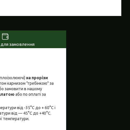
 для замовлення
еплоізолюючі)
на прорізи
ом карнизом "гребінкою" за
 або замовити в нашому
платою
або по оплаті за
ратури від -35°С до + 60°С і
атури від — 45°С до +40°С.
ої температури.