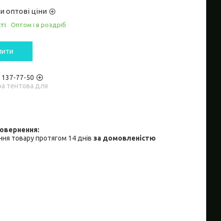
и оптові ціни
ті
Оптом і в роздріб
пити
) 137-77-50
ра тентова для
ня товару протягом 14 днів
за домовленістю