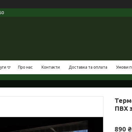
50
уги
Про нас
Контакти
Доставка та оплата
Умови п
Терм
ПВХ 
890 