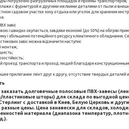
ры погрузочно-разгрузочных площадок и проемы транспортеров;
лажи с фурнитурой и другими мелкими деталями от пыли и внешн
стном садовом участке зону отдыха или уголок для хранения инст
же.
ПВХ завіс
евою і швидко окупається, завдяки економії (до 50%) на обігріві пр
му і збільшенні потенційного ресурсу кліматичного обладнання. С
стикових завіс можна відзначити наступні:
й монтаж;
цність;
озостійкість;
й проезд транспорта и проход людей благодаря конструкционны
ошее прилегание лент друг к другу, отсутствие твердых деталей и
ть
е заказать долговечные полосовые ПВХ-завесы (ле
/пластиковые шторы) для склада по выгодной цен
Стерлинг с доставкой в Киев, Белую Церковь и друг
 разные цены. Цена занавески для складов, холод
бенностей материала (диапазона температур, плотн
.).