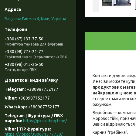
Вацлава Гавела 4, Київ, Україна
+380 (67) 137-77-50
Фурнітура тентова для фургонів
+380 (98) 775-21-77
Стрічкові завіси (термоштори) ПВХ
+380 (98) 015-25-50
Тенти, штори ПВХ
Контакти для зв'язку
У нас ви можете куп
продуктових магаз
+380987752177
найкращою ціною ві
+380987752177
інтернет-магазині ко
рахунком.
+380987752177
Виробник — компанія 
Telegram | Фурнітура / ПВХ
морозостійкі, призна
вироби
https://pksterling.t.me/
Завіси відрізняються
Viber | ТІР фурнітура
Карниз "гребінка".
https://vibr.cc/380671377750/