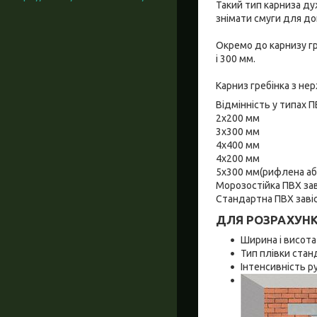
Такий тип карниза дуж
знімати смуги для дог
Окремо до карнизу гр
і 300 мм.
Карниз гребінка з нер
Відмінність у типах П
2х200 мм
3х300 мм
4х400 мм
4х200 мм
5х300 мм(рифлена аб
Морозостійка ПВХ зав
Стандартна ПВХ заві
ДЛЯ РОЗРАХУНКУ
Ширина і висота
Тип плівки ста
Інтенсивність р