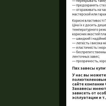
— перекрывать тамбу
— предохранять стел
— огораживать на ча
мастерской или гара
Корисні властивості 
Ціна їх є досить деш
температурного режи
корисних якостей пла
— швидкий і надійни
— легкість і висока мі
— еластичність і мор
— беспрепятственны
ленточных завес;
— прозрачность, хор
Пвх завесы купи
У нас вы может
полиэтиленовые
сайте компании 
Занавесы имеют
зависеть от осо
эсплуатации и т.д