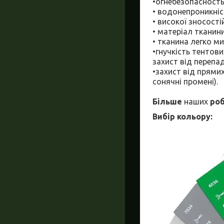
•огнебезопасность
• водонепроникніс
• високої зносості
• матеріал тканин
• тканина легко ми
•гнучкість тентов
захист від перепад
•захист від прями
сонячні промені).
Більше
наших
роб
Вибір кольору: