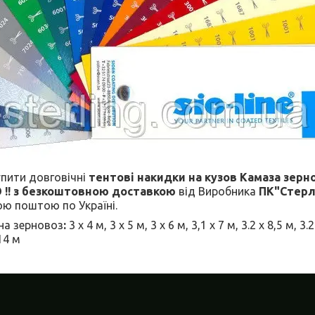
упити довговічні
тентові накидки на кузов Камаза зерн
!! з безкоштовною доставкою
від Виробника
ПК"Стерлі
ю поштою по Україні.
на зерновоз
:
3 х 4 м, 3 х 5 м, 3 х 6 м, 3,1 х 7 м, 3.2 х 8,5 м, 3.2
 14 м