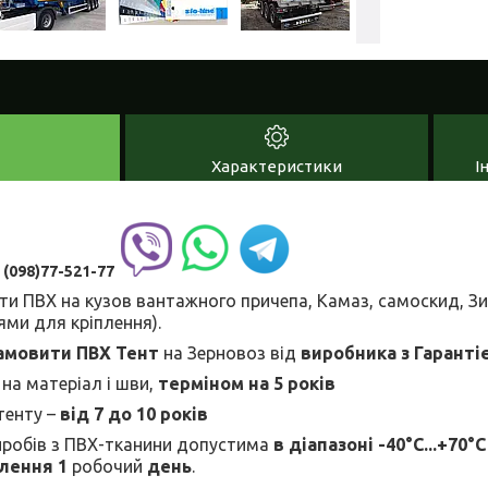
Характеристики
І
:
(098)77-521-77
ти ПВХ на кузов вантажного
причепа, Камаз, самоскид, Зи
ями для кріплення).
амовити ПВХ Тент
на Зерновоз від
виробника
з Гаранті
на матеріал і шви,
терміном на 5 років
тенту –
від 7 до 10 років
робів з ПВХ-тканини допустима
в діапазоні
-40°C...+70°C
влення
1
робочий
день
.