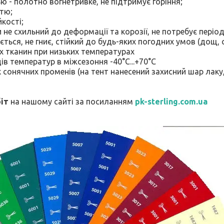
ю - полотно вогнетривке, не підтримує горіння;
тю;
йкості;
и не схильний до деформації та корозії, не потребує пері
ється, не гниє, стійкий до будь-яких погодних умов (дощ, с
их тканин при низьких температурах
ів температур в міжсезоння -40°C...+70°C
х сонячних променів (на тент нанесений захисний шар лаку
іт
на нашому сайті за посиланням
pk-sterling.com.ua