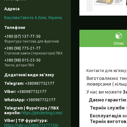
Вацлава Гавела 4, Київ, Україна
+380 (67) 137-77-50
Фурнітура тентова для фургонів
Опис
+380 (98) 775-21-77
Стрічкові завіси (термоштори) ПВХ
+380 (98) 015-25-50
Тенти, штори ПВХ
Контакти для зв'язку
Виготовляємо тен
+380987752177
люверсами ( кільц
У нас ви можете
З
+380987752177
Даємо гарантію
+380987752177
Термін служби
Telegram | Фурнітура / ПВХ
вироби
https://pksterling.t.me/
Експлуатація
ви
Viber | ТІР фурнітура
Термін вигото
https://vibr.cc/380671377750/