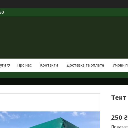
50
уги
Про нас
Контакти
Доставка та оплата
Умови п
Тент 
250 
Показат