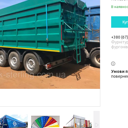
В наявнос
Ку
+380 (67
Фурніту
фургонів
повернен