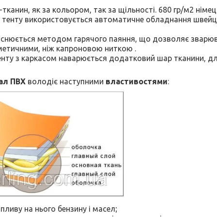
тканин, як за кольором, так за щільності. 680 гр/м2 німе
 тенту використовується автоматичне обладнання швейц
йснюється методом гарячого паяння, що дозволяє зварю
метичними, ніж капроновою ниткою .
енту з каркасом наварюється додатковий шар тканини, д
ал ПВХ
володіє наступними
властивостями
:
пливу на нього бензину і масел;