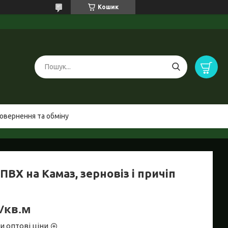
Кошик
овернення та обміну
ПВХ на Камаз, зерновіз і причіп
₴/кв.м
и оптові ціни