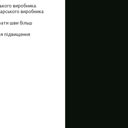
цького виробника.
арського виробника
вати шви більш
ля підвищення