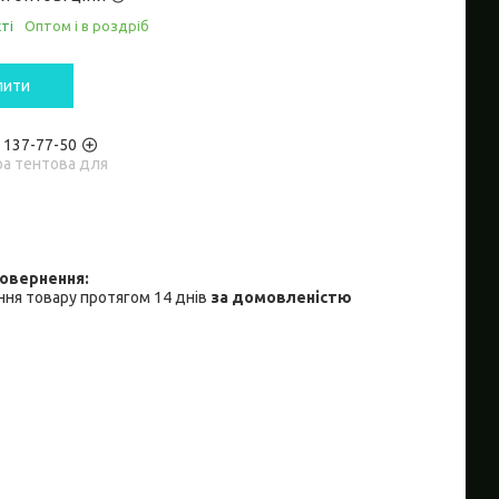
ті
Оптом і в роздріб
пити
) 137-77-50
ра тентова для
ня товару протягом 14 днів
за домовленістю