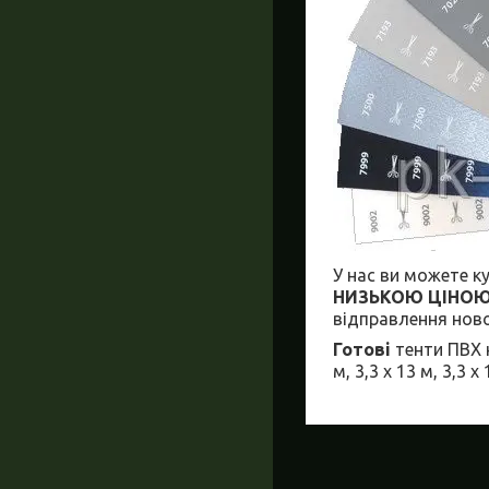
У нас ви можете к
НИЗЬКОЮ
ЦІНОЮ 
відправлення ново
Готові
тенти ПВХ 
м, 3,3 х 13 м, 3,3 х