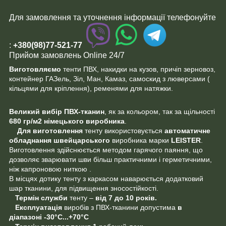
Для замовлення та уточнення інформації телефонуйте
:
+380(98)77-521-77
Прийом замовлень Online 24/7
Виготовляємо
тенти ПВХ, накидки на кузов, причіп зерновоз,
контейнер ГАЗель, Зіл, Ман, Камаз, самоскид з люверсами (
кільцями для кріплення), ременями для натяжки.
Великий вибір ПВХ-тканин
, як за кольором, так за щільності
680 гр/м2 німецького
виробника
.
Для виготовлення
тенту використовується
автоматичне
обладнання швейцарського
виробника марки
LEISTER
.
Виготовлення здійснюється методом гарячого паяння, що
дозволяє зварювати шви більш практичними і герметичними,
ніж капроновою ниткою .
В місцях дотику тенту з каркасом наварюється додатковий
шар тканини, для підвищення зносостійкості.
Термін служби
тенту –
від 7 до 10 років.
Експлуатація
виробів з ПВХ-тканини допустима
в
діапазоні
-30°C...+70°C