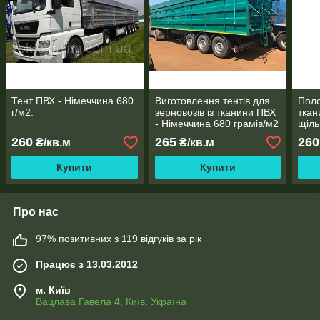
Тент ПВХ - Німеччина 680
Виготовлення тентів для
Поло
г/м2.
зерновозів із тканини ПВХ
ткан
- Німеччина 680 грамів/м2
щіль
260
265
260
₴/кв.м
₴/кв.м
Купити
Купити
Про нас
97% позитивних з 119 відгуків за рік
Працює з 13.03.2012
м. Київ
Вацлава Гавела 4, Київ, Україна