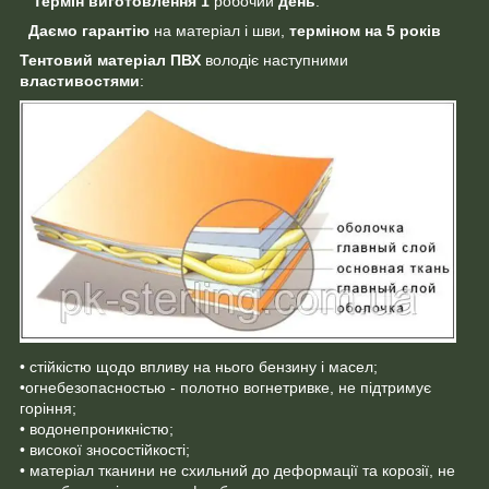
Термін виготовлення
1
робочий
день
.
Даємо гарантію
на матеріал і шви,
терміном на 5 років
Тентовий матеріал ПВХ
володіє наступними
властивостями
:
• стійкістю щодо впливу на нього бензину і масел;
•огнебезопасностью - полотно вогнетривке, не підтримує
горіння;
• водонепроникністю;
• високої зносостійкості;
• матеріал тканини не схильний до деформації та корозії, не