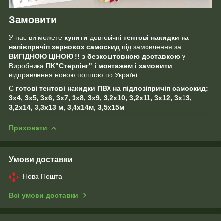
Замовити
У нас ви можете
купити
довговічні
тентові накидки на
напівпричіп зерновоз самоскид
під замовлення за
ВИГІДНОЮ
ЦІНОЮ !! з безкоштовною доставкою
у
Виробника
ПК"Стерлінг" і монтажем і замовити
відправлення новою поштою по Україні.
Є
готові тентові накидки
ПВХ на підлозі
причіп самоскид:
3х4, 3х5, 3х6, 3х7, 3х8, 3х9, 3,2х10, 3,2х11, 3х12, 3х13,
3,2х14, 3,3х13 м, 3,4х14м, 3,5х15м
Приховати
Умови доставки
Нова Пошта
Всі умови доставки