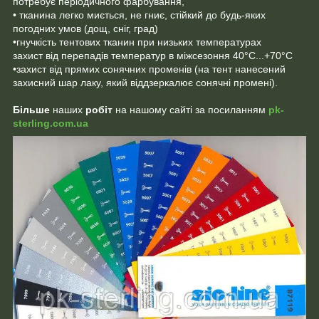
потребує періодичного фарбування,
• тканина легко миється, не гниє, стійкий до будь-яких
погодних умов (дощ, сніг, град)
•гнучкість тентових тканин при низьких температурах
захист від перепадів температур в міжсезоння 40°C...+70°C
•захист від прямих сонячних променів (на тент нанесений
захисний шар лаку, який віддзеркалює сонячні промені).
Більше
наших
робіт
на нашому сайті за посиланням
pk-
sterling.com.ua