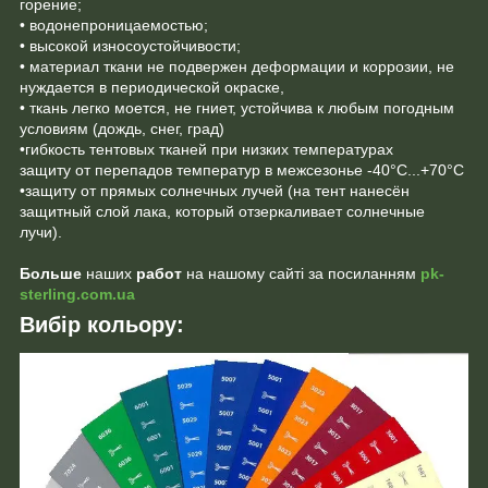
горение;
• водонепроницаемостью;
• высокой износоустойчивости;
• материал ткани не подвержен деформации и коррозии, не
нуждается в периодической окраске,
• ткань легко моется, не гниет, устойчива к любым погодным
условиям (дождь, снег, град)
•гибкость тентовых тканей при низких температурах
защиту от перепадов температур в межсезонье -40°C...+70°C
•защиту от прямых солнечных лучей (на тент нанесён
защитный слой лака, который отзеркаливает солнечные
лучи).
Больше
наших
работ
на нашому сайті за посиланням
pk-
sterling.com.ua
Вибір кольору: