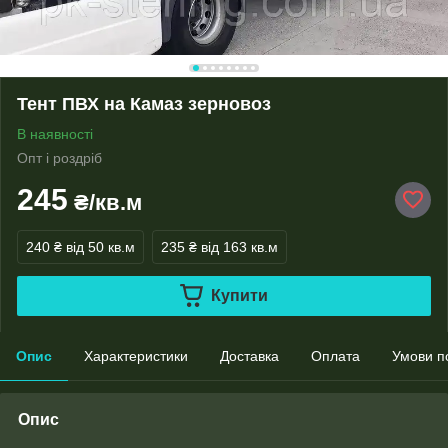
Тент ПВХ на Камаз зерновоз
В наявності
Опт і роздріб
245
₴/кв.м
240 ₴
від 50 кв.м
235 ₴
від 163 кв.м
Купити
Опис
Характеристики
Доставка
Оплата
Умови п
Опис