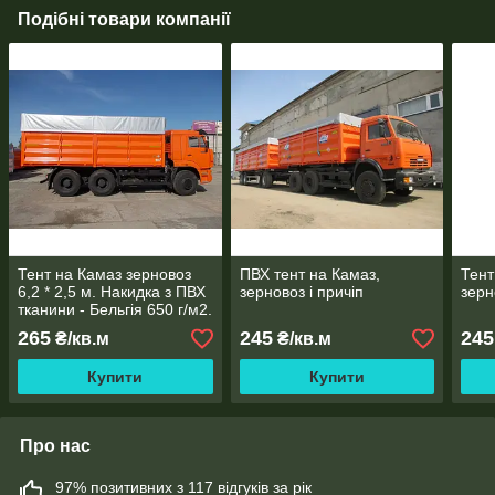
Подібні товари компанії
Тент на Камаз зерновоз
ПВХ тент на Камаз,
Тент
6,2 * 2,5 м. Накидка з ПВХ
зерновоз і причіп
зерн
тканини - Бельгія 650 г/м2.
265
245
245
₴/кв.м
₴/кв.м
Купити
Купити
Про нас
97% позитивних з 117 відгуків за рік