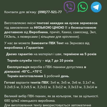
Контакти для зв'язку:
(098)77-521-77
Виготовляємо якісні
тентові накидки на кузов зерновоза
під замовлення за
НИЗЬКОЮ
ЦІНОЮ !! з безкоштовною
доставкою
від
Виробника
, причіп, Камаз, самоскид, Зил,
ГАЗель, з люверсами ( кільцями для кріплення).
У нас ви можете
Замовити ПВХ Тент
на Зерновоз від
виробника
з Гарантією
Даємо гарантію
на матеріал і шви,
терміном на 5 років
Термін служби
тенту –
від 7 до 10 років
Експлуатація
виробів з ПВХ-тканини допустима
в
діапазоні
-40°C...+70°C
Термін виготовлення
1
робочий
день
.
Готові
варіанти
тентів ПВХ:
3х4 м, 3х5 м, 3х6 м, 3,1х7 м,
3.2х8,5 м, 3.2х9,5 м, 3,2х11 м, 3.3х12 м, 3,3х13 м, 3,3х14 м
Великий вибір ПВХ-тканин, як за кольором, так за щільності.
680 гр/м2 німецького виробника.
Для виготовлення тенту використовується автоматичне