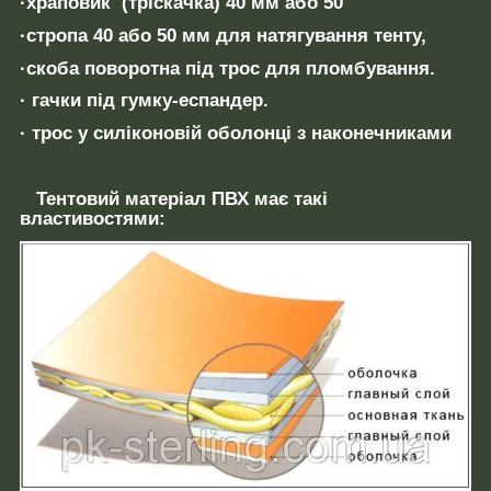
·храповик (тріскачка) 40 мм або 50
·стропа 40 або 50 мм для натягування тенту,
·скоба поворотна під трос для пломбування.
· гачки під гумку-еспандер.
· трос у силіконовій оболонці з наконечниками
Тентовий матеріал ПВХ
має такі
властивостями
: