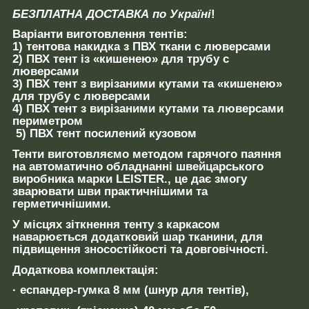
БЕЗПЛАТНА ДОСТАВКА по Україні
!
Варіанти виготовлення тентів:
1) тентова накидка з ПВХ ткани с люверсами
2) ПВХ тент із «кишенею» для трубу с
люверсами
3) ПВХ тент з вирізаними кутами та «кишенею»
для трубу с люверсами
4) ПВХ тент з вирізаними кутами та люверсами
периметром
5) ПВХ тент посилений кузовом
Тенти виготовляємо методом гарячого паяння
на автоматично обладнанні швейцарського
виробника марки LEISTER., це дає змогу
зварювати шви практичнішими та
герметичнішими.
У місцях зіткнення тенту з каркасом
наварюється додатковий шар тканини, для
підвищення зносостійкості та довговічності.
Додаткова комплектація:
· еспандер-гумка 8 мм (шнур для тентів),