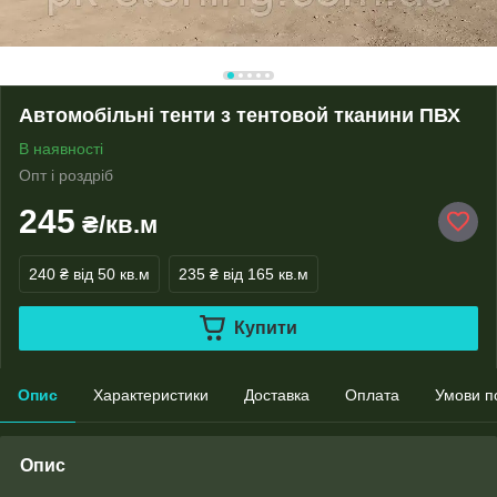
Автомобільні тенти з тентовой тканини ПВХ
В наявності
Опт і роздріб
245
₴/кв.м
240 ₴
від 50 кв.м
235 ₴
від 165 кв.м
Купити
Опис
Характеристики
Доставка
Оплата
Умови п
Опис