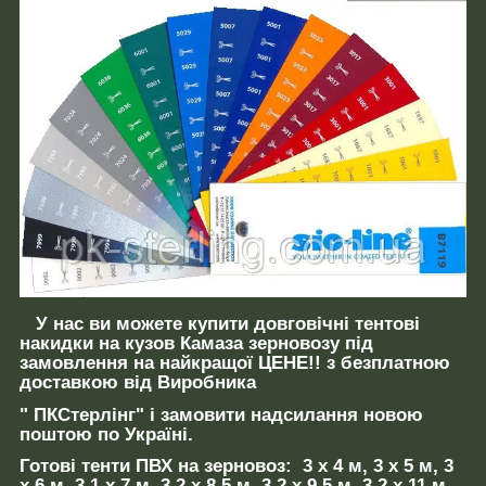
У нас ви можете купити довговічні
тентові
накидки на кузов Камаза зерновозу
під
замовлення на
найкращої
ЦЕНЕ!! з безплатною
доставкою
від Виробника
"
ПКСтерлінг" і замовити
надсилання новою
поштою по Україні.
Готові
тенти ПВХ на зерновоз
:
3 х 4 м, 3 х 5 м, 3
х 6 м, 3,1 х 7 м, 3.2 х 8,5 м, 3.2 х 9,5 м, 3,2 х 11 м,