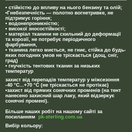
• стійкістю до впливу на нього бензину та олій;
•Гнебезпечність — полотно вогнетривке, не
підтримує горіння;
• водонепроникністю;
• високої зносостійкості;
• матеріал тканини не схильний до деформації
та корозії, не потребує періодичного
фарбування,
• тканина легко миється, не гниє, стійка до будь-
яких погодних умов не тріскається (дощ, сніг,
град)
• гнучкість тентових тканин за низьких
температур
захист від перепадів температур у міжсезоння
-40 °C...+70 °C (не тріскається не протікає)
•захист від прямих сонячних променів (на тент
нанесено захисний шар лаку, який відзеркує
сонячні промені).
Більше
наших
робіт
на нашому сайті за
посиланням
pk-sterling.com.ua
Вибір кольору: