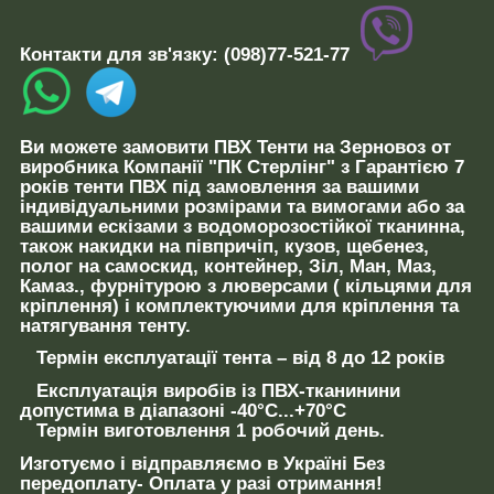
Контакти для зв'язку:
(098)77-521-77
Ви можете замовити ПВХ Тенти
на Зерновоз от
виробника
Компанії "ПК Стерлінг"
з Гарантією 7
років
тенти ПВХ під замовлення за вашими
індивідуальними розмірами та вимогами або за
вашими ескізами з
водоморозостійкої
тканинна,
також накидки на півпричіп, кузов, щебенез,
полог на самоскид, контейнер, Зіл, Ман, Маз,
Камаз., фурнітурою з люверсами ( кільцями для
кріплення) і комплектуючими для кріплення та
натягування тенту.
Термін експлуатації
тента –
від 8 до 12 років
Експлуатація
виробів із ПВХ-тканинини
допустима
в діапазоні
-40°C...+70°C
Термін виготовлення
1
робочий
день
.
И
зготуємо
і відправляємо в Україні
Без
передоплату
- Оплата у разі отримання!