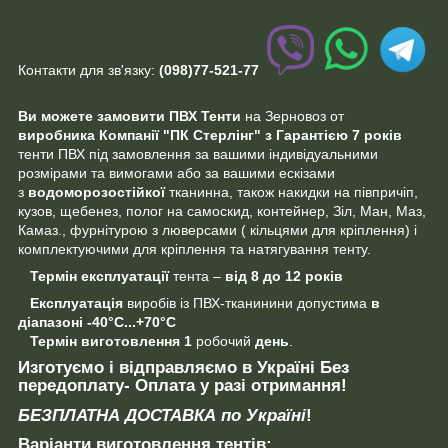
Контакти для зв'язку:
(098)77-521-77
Ви можете замовити ПВХ Тенти
на Зерновоз от
виробника
Компанії "ПК Стерлінг"
з Гарантією 7 років
тенти ПВХ під замовлення за вашими індивідуальними
розмірами та вимогами або за вашими ескізами
з
водоморозостійкої
тканинна, також накидки на півпричіп,
кузов, щебенез, полог на самоскид, контейнер, Зіл, Ман, Маз,
Камаз., фурнітурою з люверсами ( кільцями для кріплення) і
комплектуючими для кріплення та натягування тенту.
Термін експлуатації
тента –
від 8 до 12 років
Експлуатація
виробів із ПВХ-тканинини допустима
в
діапазоні
-40°C...+70°C
Термін виготовлення
1
робочий
день
.
И
зготуємо
і відправляємо в Україні
Без
передоплату
- Оплата у разі отримання!
БЕЗПЛАТНА ДОСТАВКА по Україні
!
Варіанти виготовлення тентів: