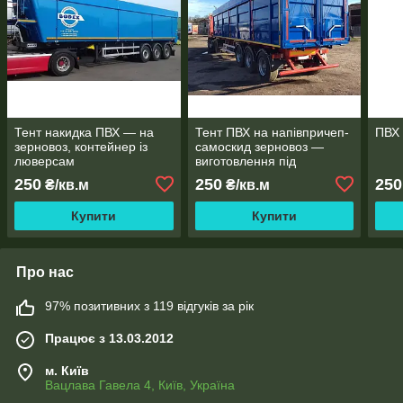
Тент накидка ПВХ — на
Тент ПВХ на напівпричеп-
ПВХ 
зерновоз, контейнер із
самоскид зерновоз —
люверсам
виготовлення під
замовлення
250
250
250
₴/кв.м
₴/кв.м
Купити
Купити
Про нас
97% позитивних з 119 відгуків за рік
Працює з 13.03.2012
м. Київ
Вацлава Гавела 4, Київ, Україна