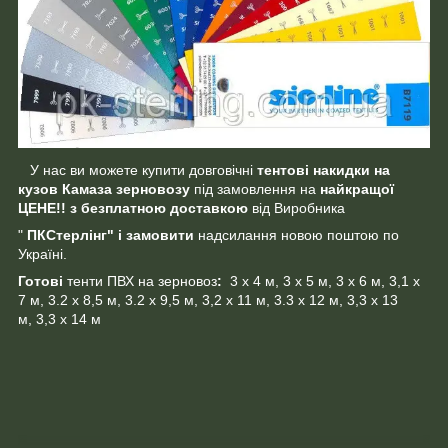
У нас ви можете купити довговічні
тентові накидки на
кузов Камаза зерновозу
під замовлення на
найкращої
ЦЕНЕ!! з безплатною доставкою
від Виробника
"
ПКСтерлінг" і замовити
надсилання новою поштою по
Україні.
Готові
тенти ПВХ на зерновоз
:
3 х 4 м, 3 х 5 м, 3 х 6 м, 3,1 х
7 м, 3.2 х 8,5 м, 3.2 х 9,5 м, 3,2 х 11 м, 3.3 х 12 м, 3,3 х 13
м, 3,3 х 14 м