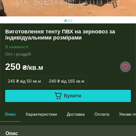
Виготовлення тенту ПВХ на зерновоз за
індивідуальними розмірами
В наявності
Опт і роздріб
250
₴/кв.м
245 ₴
від 50 кв.м
240 ₴
від 165 кв.м
Купити
Опис
Характеристики
Доставка
Оплата
Умови п
Опис