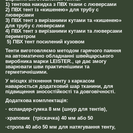
1) тентова накидка з ПВХ ткани с люверсами
2) ПВХ тент із «кишенею» для трубу с
люверсами
3) ПВХ тент з вирізаними кутами та «кишенею»
для трубу с люверсами
4) ПВХ тент з вирізаними кутами та люверсами
периметром
5) ПВХ тент посилений кузовом
Тенти виготовляємо методом гарячого паяння
на автоматично обладнанні швейцарського
виробника марки LEISTER., це дає змогу
зварювати шви практичнішими та
герметичнішими.
У місцях зіткнення тенту з каркасом
наварюється додатковий шар тканини, для
підвищення зносостійкості та довговічності.
Додаткова комплектація:
· еспандер-гумка 8 мм (шнур для тентів),
·храповик (тріскачка) 40 мм або 50
·стропа 40 або 50 мм для натягування тенту,