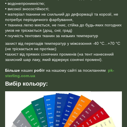
• водонепроникністю;
• високої зносостійкості;
• матеріал тканини не схильний до деформації та корозії, не
потребує періодичного фарбування,
• тканина легко миється, не гниє, стійка до будь-яких погодних
умов не тріскається (дощ, сніг, град)
• гнучкість тентових тканин за низьких температур
захист від перепадів температур у міжсезоння -40 °C...+70 °C
(не тріскається не протікає)
•захист від прямих сонячних променів (на тент нанесений
захисний шар лаку, який відзеркує сонячні промені).
Більше
наших
робіт
на нашому сайті за посиланням
pk-
sterling.com.ua
Вибір кольору: