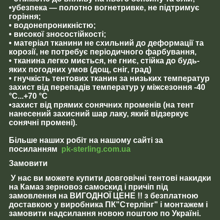
•убезпека — полотно вогнетривке, не підтримує
горіння;
• водонепроникністю;
• високої зносостійкості;
• матеріал тканини не схильний до деформації та
корозії, не потребує періодичного фарбування,
• тканина легко миється, не гниє, стійка до будь-
яких погодних умов (дощ, сніг, град)
• гнучкість тентових тканин за низьких температур
захист від перепадів температур у міжсезоння -40
°C...+70 °C
•захист від прямих сонячних променів (на тент
нанесений захисний шар лаку, який відзеркує
сонячні промені).
Більше
наших
робіт
на нашому сайті за
посиланням
pk-sterling.com.ua
Замовити
У нас ви можете
купити
довговічні
тентові накидки
на Камаз зерновоз самоскид і причіп
під
замовлення на
ВИГОДНОЇ
ЦЕНЕ !! з безплатною
доставкою
у виробника
ПК"Стерлінг" і монтажем і
замовити
надсилання новою поштою по Україні.