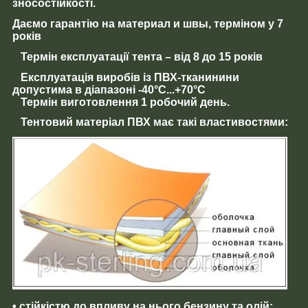
зносостійкості.
Даємо гарантію
на материал и швы,
терміном у 7
років
Термін експлуатації
тента –
від 8 до 15 років
Експлуатація
виробів із ПВХ-тканинини
допустима
в діапазоні
-40°C...+70°C
Термін виготовлення
1
робочий
день
.
Тентовий матеріал ПВХ
має такі
властивостями
:
• стійкістю до впливу на нього бензину та олій;