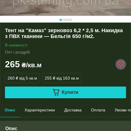
Тент на "Камаз" зерновоз 6,2 * 2,5 м. Накидка
з ПВХ тканини — Бельгія 650 г/м2.
В наявності
Опт і роздріб
265
₴/кв.м
260 ₴
від 5 кв.м
255 ₴
від 163 кв.м
Купити
Опис
Характеристики
Доставка
Оплата
Умови п
Опис