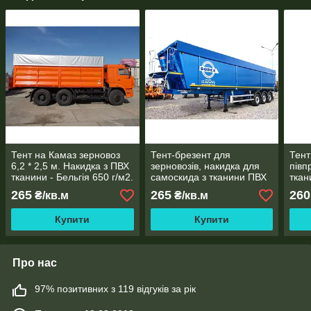
Тент на Камаз зерновоз
Тент-брезент для
Тент
6,2 * 2,5 м. Накидка з ПВХ
зерновозів, накидка для
півп
тканини - Бельгія 650 г/м2.
самоскида з тканини ПВХ
ткан
— Німеччина 680 г/м2
680 
265
265
260
₴/кв.м
₴/кв.м
Купити
Купити
Про нас
97% позитивних з 119 відгуків за рік