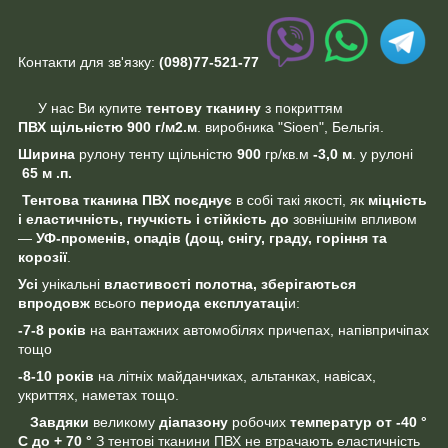
Контакти для зв'язку:
(098)77-521-77
У нас Ви купите
тентову тканину
з покриттям
ПВХ щільністю 900 г/м2.м
. виробника "Sioen", Бельгія.
Ширина
рулону тенту щільністю
900
гр/кв.м
-3,0 м
. у рулоні
65 м .п.
Тентова тканина ПВХ
поєднує
в собі такі якості, як
міцність
і еластичність, гнучкість і стійкість
до
зовнішнім впливом
—
УФ-променів, опадів (дощ, снігу, граду, горіння та
корозії
.
Усі
унікальні
властивості полотна,
зберігаються
впродовж
всього
периода
експлуатаці
и:
-7-8 років
на вантажних автомобілях причепах, напівпричіпах
тощо
-8-10 років
на літніх майданчиках, альтанках, навісах,
укриттях, наметах тощо.
Завдяки
великому
діапазону
робочих
температур
от -40 °
С до + 70 °
З тентові тканини ПВХ не втрачають еластичність