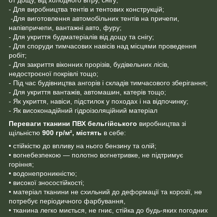
от дощу, від холодного вітру, снігу;
- Для виробництва тентів и тентових конструкцій;
-Для виготовлення автомобільних тентів на причепи,
напівпричепи, вантажні авто, фуру;
- Для укриття будматеріалів від дощу та снігу;
- Для споруди тимчасових навісів над місцями проведення
робіт;
- Для закриття віконних прорізів, будівельних лісів,
недостроєної покрівлі тощо;
- Під час будівництва ангорів і складів тимчасового зберігання;
- Для укриття вантажів, автомашин, катерів тощо;
- Як укриття, навіси, підстилок у походах і на відпочинку;
- Як високонадійний гідроізоляційний матеріал
Переваги тканини ПВХ
бельгійського
виробництва зі
щільністю
900 гр/м²,
містять
в себе:
• стійкістю до впливу на нього бензину та олій;
• вогнебезпекою — полотно вогнетривке, не підтримує
горіння;
• водонепроникністю;
• високої зносостійкості;
• матеріал тканини не схильний до деформації та корозії, не
потребує періодичного фарбування,
• тканина легко миється, не гниє, стійка до будь-яких погодних