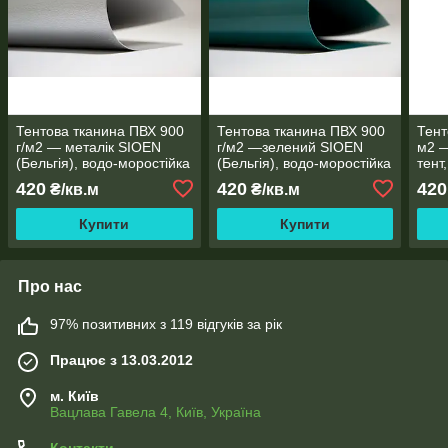
Тентова тканина ПВХ 900
Тентова тканина ПВХ 900
Тент
г/м2 — металік SIOEN
г/м2 —зелений SIOEN
м2 —
(Бельгія), водо-моростійка
(Бельгія), водо-моростійка
тент
покр
420
420
420
₴/кв.м
₴/кв.м
Купити
Купити
Про нас
97% позитивних з 119 відгуків за рік
Працює з 13.03.2012
м. Київ
Вацлава Гавела 4, Київ, Україна
Контакти