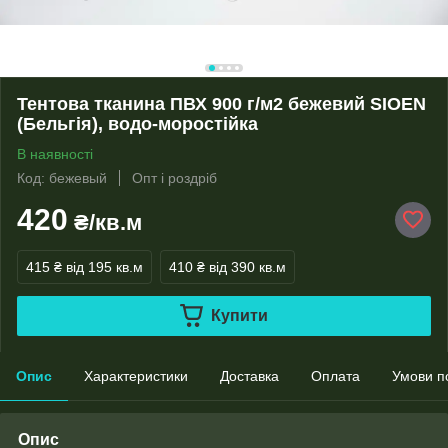
Тентова тканина ПВХ 900 г/м2 бежевий SIOEN
(Бельгія), водо-моростійка
В наявності
Код: бежевый
Опт і роздріб
420
₴/кв.м
415 ₴
від 195 кв.м
410 ₴
від 390 кв.м
Купити
Опис
Характеристики
Доставка
Оплата
Умови п
Опис