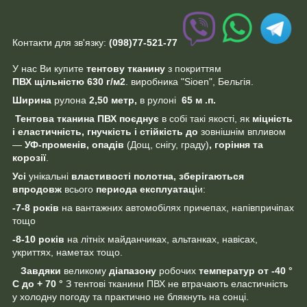
Контакти для зв'язку:
(098)77-521-77
У нас Ви купите
тентову тканину
з покриттям
ПВХ щільністю 630 г/м2
. виробника "Sioen", Бельгія.
Ширина
рулона
2,50 метр,
в рулоні
65 м .п.
Тентова тканина ПВХ
поєднує
в собі такі якості, як
міцність
і еластичність, гнучкість і стійкість
до
зовнішнім впливом
—
УФ-променів, опадів
(Дощ, снігу, граду)
, горіння та
корозії
.
Усі
унікальні
властивості полотна,
зберігаються
впродовж
всього
периода
експлуатаці
и:
-7-8 років
на вантажних автомобілях причепах, напівпричіпах
тощо
-8-10 років
на літніх майданчиках, альтанках, навісах,
укриттях, наметах тощо.
Завдяки
великому
діапазону
робочих
температур
от -40 °
С до + 70 °
З тентові тканини ПВХ не втрачають еластичність
у холодну погоду та практично не блякнуть на сонці.