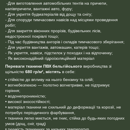
-Для виготовлення автомобільних тентів на причепи,
напівпричепи, вантажні авто, фуру;
- Для укриття будматеріалів від дощу та снігу;
- Для споруди тимчасових навісів над місцями проведення
робіт;
- Для закриття віконних прорізів, будівельних лісів,
недостроєної покрівлі тощо;
- Під час будівництва ангорів і складів тимчасового зберігання;
- Для укриття вантажів, автомашин, катерів тощо;
- Як укриття, навіси, підстилок у походах і на відпочинку;
- Як високонадійний гідроізоляційний матеріал
Переваги тканини ПВХ
бельгійського
виробництва зі
щільністю
680 гр/м²,
містять
в себе:
• стійкістю до впливу на нього бензину та олій;
• вогнебезпекою — полотно вогнетривке, не підтримує
горіння;
• водонепроникністю;
• високої зносостійкості;
• матеріал тканини не схильний до деформації та корозії, не
потребує періодичного фарбування,
• тканина легко миється, не гниє, стійка до будь-яких погодних
умов (дощ, сніг, град)
• гнучкість тканинних за низьких температур