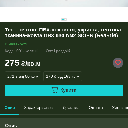
Тент, тентові ПВХ-покриття, укриття, тентова
тканина-жовта ПВХ 630 г/м2 SIOEN (Бельгія)
В наявності
Код: 1001-желтый
Опт і роздріб
275
₴/кв.м
272 ₴
від 50 кв.м
270 ₴
від 163 кв.м
Купити
Опис
Характеристики
Доставка
Оплата
Умови п
Опис