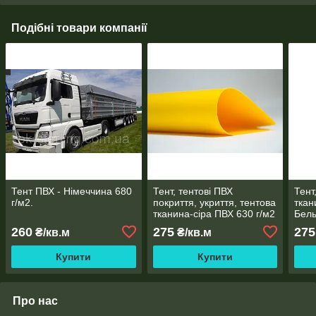
Подібні товари компанії
Тент ПВХ - Німеччина 680
Тент, тентові ПВХ
Тент
г/м2.
покриття, укриття, тентова
ткан
тканина-сіра ПВХ 630 г/м2
Бель
SIOEN (Бельгія)
укри
260
275
275
₴/кв.м
₴/кв.м
Купити
Купити
Про нас