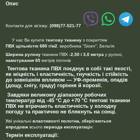
Опис
Контакти для зв'язку:
(098)77-521-77
У нас Ви купите
тентову тканину
з покриттям
ПВХ щільністю 680 г/м2
. виробника "Sioen", Бельгія.
Ширина рулону
тканини ПВХ
-2,50 і 3,0 метра
у рулоні,
намотування
65
метрів погонів
Тентова тканина ПВХ
поєднує
в собі такі якості,
як
міцність і еластичність, гнучкість і стійкість
до
зовнішнім впливом —
УФ-променів, опадів
(
дощу, снігу, граду
) горіння й корозії
.
Завдяки
великому
діапазону
робочих
температур від -45 °C до +70 °C
тентові тканини
ПВХ не втрачають еластичність у холодну
погоду та практично не блякнуть на сонці.
Усі
унікальні
властивості полотна,
зберігаються
впродовж
всього
периода
експлуатаці
и:
Термін експлуатації: