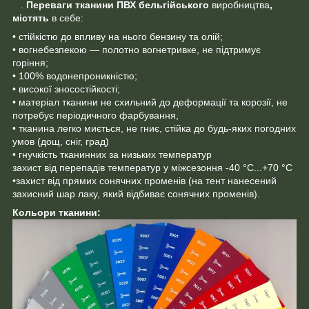
.
Переваги тканини ПВХ
бельгійського
виробництва
,
містять
в себе:
• стійкістю до впливу на нього бензину та олій;
• вогнебезпекою — полотно вогнетривке, не підтримує
горіння;
• 100% водонепроникністю;
• високої зносостійкості;
• матеріал тканини не схильний до деформації та корозії, не
потребує періодичного фарбування,
• тканина легко миється, не гниє, стійка до будь-яких погодних
умов (дощ, сніг, град)
• гнучкість тканинних за низьких температур
захист від перепадів температур у міжсезоння -40 °C...+70 °C
•захист від прямих сонячних променів (на тент нанесений
захисний шар лаку, який відбиває сонячних променів).
Кольори тканини: