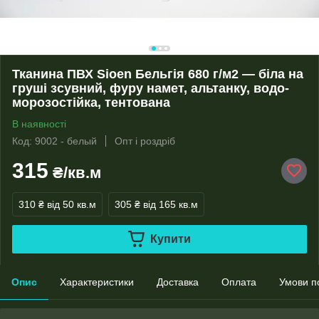
Тканина ПВХ Sioen Бельгія 680 г/м2 — біла на
груші зсувний, фуру намет, альтанку, водо-
морозостійка, тентована
В наявності
Код: 9002 - белый
Опт і роздріб
315
₴/кв.м
310 ₴
від 50 кв.м
305 ₴
від 165 кв.м
Купити
Опис
Характеристики
Доставка
Оплата
Умови п