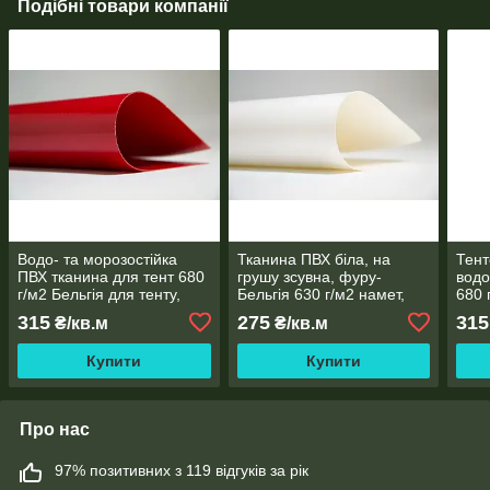
Подібні товари компанії
Водо- та морозостійка
Тканина ПВХ біла, на
Тент
ПВХ тканина для тент 680
грушу зсувна, фуру-
водо
г/м2 Бельгія для тенту,
Бельгія 630 г/м2 намет,
680 
причепа, на фуру, намети
альтанку, водо-моростійка,
прич
315
275
315
₴/кв.м
₴/кв.м
тентована
альт
Купити
Купити
Про нас
97% позитивних з 119 відгуків за рік